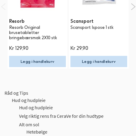
Resorb
Scansport
N
Resorb Original
Scansport Ispose 1 stk
N
brusetabletter
MA
bringebærsmak 2X10 stk
Kr
129,90
Kr
29,90
K
Legg i handlekurv
Legg i handlekurv
Råd og Tips
Hud og hudpleie
Hud og hudpleie
Velg riktig rens fra CeraVe for din hudtype
Alt om sol
Hetebølge