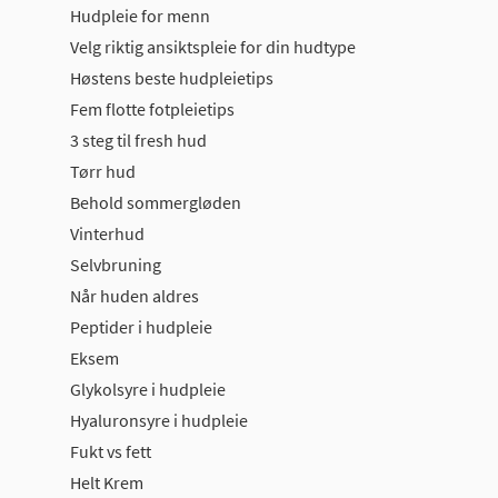
Hudpleie for menn
Velg riktig ansiktspleie for din hudtype
Høstens beste hudpleietips
Fem flotte fotpleietips
3 steg til fresh hud
Tørr hud
Behold sommergløden
Vinterhud
Selvbruning
Når huden aldres
Peptider i hudpleie
Eksem
Glykolsyre i hudpleie
Hyaluronsyre i hudpleie
Fukt vs fett
Helt Krem