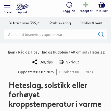
Logg inn
Resepter
Min kurv
Meny
Fri frakt over 399,-*
Rask levering
1 t klikk & hent
Hjem
Råd og Tips
Hud og hudpleie
Alt om sol
Heteslag
Del/tips
Skriv ut
Oppdatert 03.07.2025
Publisert 08.11.2023
Heteslag, solstikk eller
forhøyet
kroppstemperatur i varme