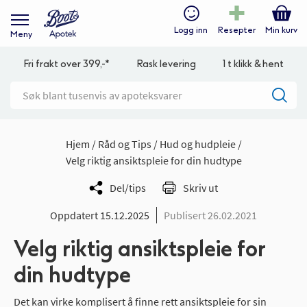
Logg inn
Resepter
Min kurv
Meny
Fri frakt over 399,-*
Rask levering
1 t klikk & hent
Hjem
Råd og Tips
Hud og hudpleie
Velg riktig ansiktspleie for din hudtype
Del/tips
Skriv ut
Oppdatert 15.12.2025
Publisert 26.02.2021
Velg riktig ansiktspleie for
din hudtype
Det kan virke komplisert å finne rett ansiktspleie for sin