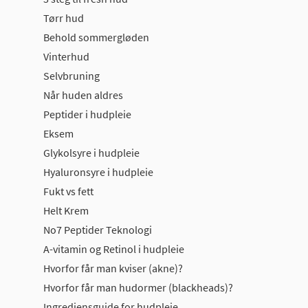
Tørr hud
Behold sommergløden
Vinterhud
Selvbruning
Når huden aldres
Peptider i hudpleie
Eksem
Glykolsyre i hudpleie
Hyaluronsyre i hudpleie
Fukt vs fett
Helt Krem
No7 Peptider Teknologi
A-vitamin og Retinol i hudpleie
Hvorfor får man kviser (akne)?
Hvorfor får man hudormer (blackheads)?
Ingrediensguide for hudpleie