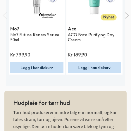
No7
Aco
A
No7 Future Renew Serum
ACO Face Purifying Day
AC
50ml
Cream
Bo
Kr
799,90
Kr
189,90
K
Legg i handlekurv
Legg i handlekurv
Hudpleie for tørr hud
Tørr hud produserer mindre talg enn normalt, og kan
føles stram, tørr og ujevn. Porene vil være små eller
usynlige. Den tørre huden kan være blek og tynn og