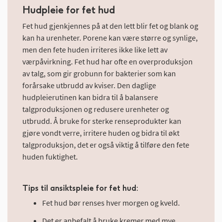
Hudpleie for fet hud
Fet hud gjenkjennes på at den lett blir fet og blank og
kan ha urenheter. Porene kan være større og synlige,
men den fete huden irriteres ikke like lett av
værpåvirkning. Fet hud har ofte en overproduksjon
av talg, som gir grobunn for bakterier som kan
forårsake utbrudd av kviser. Den daglige
hudpleierutinen kan bidra til å balansere
talgproduksjonen og redusere urenheter og
utbrudd. Å bruke for sterke renseprodukter kan
gjøre vondt verre, irritere huden og bidra til økt
talgproduksjon, det er også viktig å tilføre den fete
huden fuktighet.
Tips til ansiktspleie for fet hud:
Fet hud bør renses hver morgen og kveld.
Det er anbefalt å bruke kremer med mye