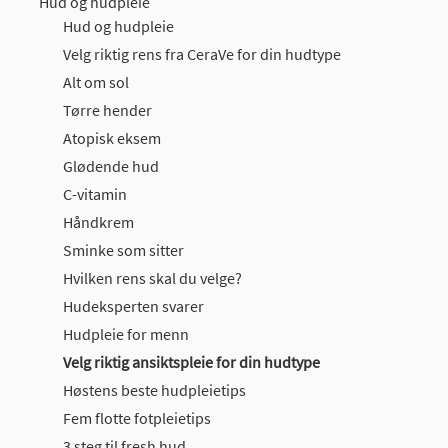
Hud og hudpleie
Hud og hudpleie
Velg riktig rens fra CeraVe for din hudtype
Alt om sol
Tørre hender
Atopisk eksem
Glødende hud
C-vitamin
Håndkrem
Sminke som sitter
Hvilken rens skal du velge?
Hudeksperten svarer
Hudpleie for menn
Velg riktig ansiktspleie for din hudtype
Høstens beste hudpleietips
Fem flotte fotpleietips
3 steg til fresh hud