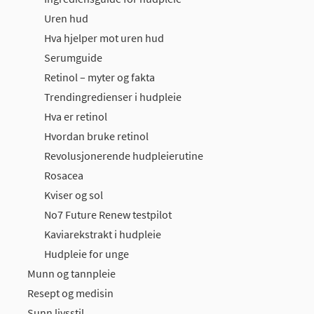
Uren hud
Hva hjelper mot uren hud
Serumguide
Retinol – myter og fakta
Trendingredienser i hudpleie
Hva er retinol
Hvordan bruke retinol
Revolusjonerende hudpleierutine
Rosacea
Kviser og sol
No7 Future Renew testpilot
Kaviarekstrakt i hudpleie
Hudpleie for unge
Munn og tannpleie
Resept og medisin
Sunn livsstil