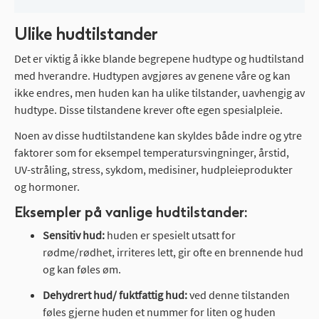
Ulike hudtilstander
Det er viktig å ikke blande begrepene hudtype og hudtilstand
med hverandre. Hudtypen avgjøres av genene våre og kan
ikke endres, men huden kan ha ulike tilstander, uavhengig av
hudtype. Disse tilstandene krever ofte egen spesialpleie.
Noen av disse hudtilstandene kan skyldes både indre og ytre
faktorer som for eksempel temperatursvingninger, årstid,
UV-stråling, stress, sykdom, medisiner, hudpleieprodukter
og hormoner.
Eksempler på vanlige hudtilstander:
Sensitiv hud:
huden er spesielt utsatt for
rødme/rødhet, irriteres lett, gir ofte en brennende hud
og kan føles øm.
Dehydrert hud/ fuktfattig hud:
ved denne tilstanden
føles gjerne huden et nummer for liten og huden