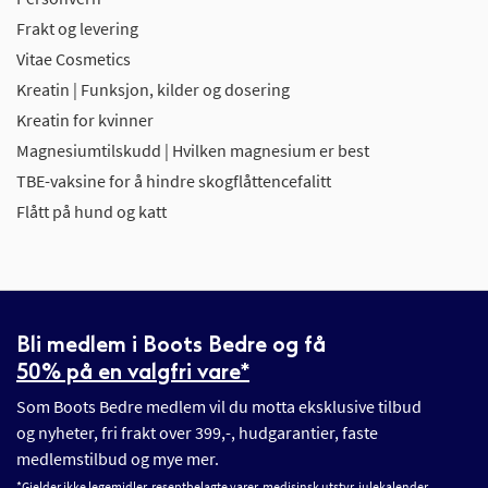
Frakt og levering
Vitae Cosmetics
Kreatin | Funksjon, kilder og dosering
Kreatin for kvinner
Magnesiumtilskudd | Hvilken magnesium er best
TBE-vaksine for å hindre skogflåttencefalitt
Flått på hund og katt
Bli medlem i Boots Bedre og få
50% på en valgfri vare*
Som Boots Bedre medlem vil du motta eksklusive tilbud
og nyheter, fri frakt over 399,-, hudgarantier, faste
medlemstilbud og mye mer.
*Gjelder ikke legemidler, reseptbelagte varer, medisinsk utstyr, julekalender,