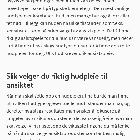
psykiske påkjenninger, men huden kan deles i noen
hovedtyper basert på typiske kjennetegn. Den mest vanlige
hudtypen er kombinert hud, men mange har også tørr eller
fet hud. I tillegg kan huden ha ulike tilstander, som f.eks.
sensitivitet, som påvirker valget av ansiktspleie. Det å finne
riktig ansiktspleie for din hud kan være vanskelig, men det er
lurt å finne ut hva slags hudtype du har for å finne den rette
hudpleien for deg. Ulik hud krever ulik ansiktspleie.
Slik velger du riktig hudpleie til
ansiktet
Når man skal sette opp en hudpleierutine burde man finne
ut hvilken hudtype og eventuelle hudtilstander man har, og
deretter hva slags resultater man ønsker å fokusere på. I
jungelen av ansiktsprodukter er det vanskelig å vite hva man
skal velge. Vi har listet opp de viktigste tingene du må tenke
på når du skal velge ansiktsprodukter som tar best mulig