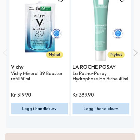
Vichy
LA ROCHE POSAY
E
Vichy Mineral 89 Booster
La Roche-Posay
Eu
refill 50ml
Hydraphase Ha Riche 40ml
FI
Bo
Kr
319,90
Kr
289,90
K
Legg i handlekurv
Legg i handlekurv