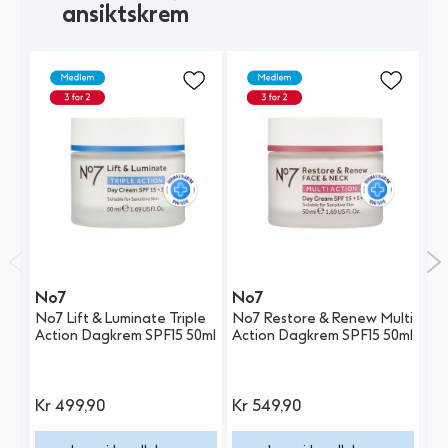
ansiktskrem
No7
No7
N
No7 Lift & Luminate Triple
No7 Restore & Renew Multi
No
Action Dagkrem SPF15 50ml
Action Dagkrem SPF15 50ml
Cr
Kr
499,90
Kr
549,90
K