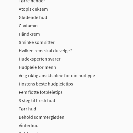
Tørre hender
Atopisk eksem
Glødende hud
C-vitamin
Håndkrem
Sminke som sitter
Hvilken rens skal du velge?
Hudeksperten svarer
Hudpleie for menn
Velg riktig ansiktspleie for din hudtype
Høstens beste hudpleietips
Fem flotte fotpleietips
3 steg til fresh hud
Tørr hud
Behold sommergløden
Vinterhud