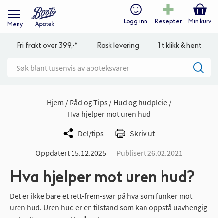
Logg inn
Resepter
Min kurv
Meny
Fri frakt over 399,-*
Rask levering
1 t klikk & hent
Hjem
Råd og Tips
Hud og hudpleie
Hva hjelper mot uren hud
Del/tips
Skriv ut
Oppdatert 15.12.2025
Publisert 26.02.2021
Hva hjelper mot uren hud?
Det er ikke bare et rett-frem-svar på hva som funker mot
uren hud. Uren hud er en tilstand som kan oppstå uavhengig