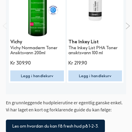
Vichy
The Inkey List
N
Vichy Normaderm Toner
The Inkey List PHA Toner
No
Ansiktsvann 200ml
ansiktsvann 100 ml
Gl
Kr
309,90
Kr
219,90
K
Legg i handlekurv
Legg i handlekurv
En grunnleggende hudpleierutine er egentlig ganske enkel.
Vi har laget en kort og forklarende guide du kan følge:
Les om hvordan du kan få fresh hud på 1-2-3.