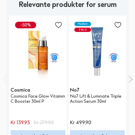
Relevante produkter for serum
Cosmica
No7
N
Cosmica Face Glow Vitamin
No7 Lift & Luminate Triple
No
C Booster 30ml P
Action Serum 30ml
Na
Spesialpris
Kr
139,95
Kr
279,90
Kr
499,90
K