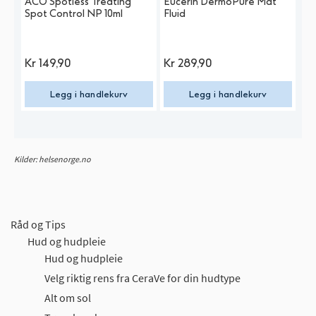
ACO Spotless Treating
Eucerin DermoPure Mat
Eu
Spot Control NP 10ml
Fluid
Pu
Kr
149,90
Kr
289,90
K
Legg i handlekurv
Legg i handlekurv
Kilder: helsenorge.no
Råd og Tips
Hud og hudpleie
Hud og hudpleie
Velg riktig rens fra CeraVe for din hudtype
Alt om sol