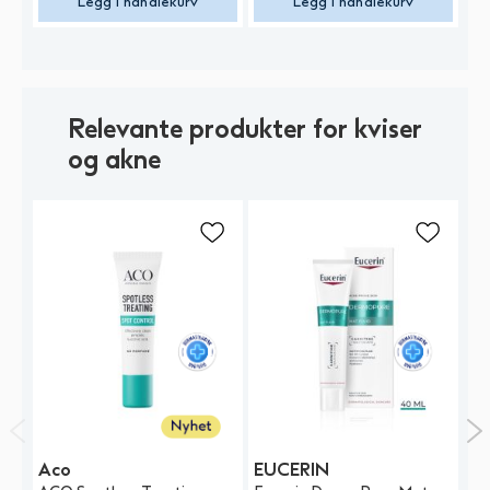
Legg i handlekurv
Legg i handlekurv
Relevante produkter for kviser
og akne
Aco
EUCERIN
E