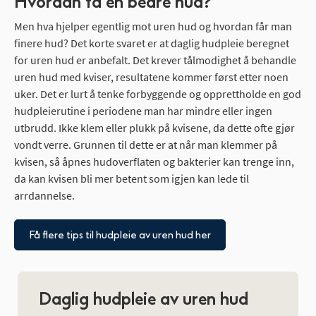
Hvordan få en bedre hud?
Men hva hjelper egentlig mot uren hud og hvordan får man
finere hud? Det korte svaret er at daglig hudpleie beregnet
for uren hud er anbefalt. Det krever tålmodighet å behandle
uren hud med kviser, resultatene kommer først etter noen
uker. Det er lurt å tenke forbyggende og opprettholde en god
hudpleierutine i periodene man har mindre eller ingen
utbrudd. Ikke klem eller plukk på kvisene, da dette ofte gjør
vondt verre. Grunnen til dette er at når man klemmer på
kvisen, så åpnes hudoverflaten og bakterier kan trenge inn,
da kan kvisen bli mer betent som igjen kan lede til
arrdannelse.
Få flere tips til hudpleie av uren hud her
Daglig hudpleie av uren hud