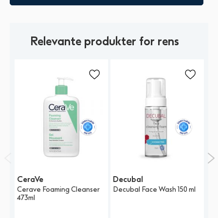
Relevante produkter for rens
CeraVe
Decubal
Ce
Cerave Foaming Cleanser
Decubal Face Wash 150 ml
Ce
473ml
Cl