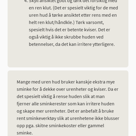
Skyll ansiktet godt og tørk det forsiktig med
en ren klut. (Det er spesielt viktig for de med
uren hud å tørke ansiktet etter rens med en
helt ren klut/håndkle.) Tørk varsomt,
spesielt hvis det er betente kviser. Det er
også viktig å ikke skrubbe huden ved
betennelser, da det kan irritere ytterligere.
Mange med uren hud bruker kanskje ekstra mye
sminke for å dekke over urenheter og kviser. Da er
det spesielt viktig å rense huden slik at man
fjerner alle sminkerester som kan irritere huden
og skape mer urenheter. Det er anbefalt å bruke
rent sminkeverktøy slik at urenhetene ikke blusser
opp pga. skitne sminkekoster eller gammel
sminke.