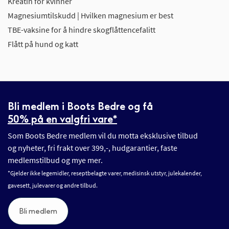
Kreatin for kvinner
Magnesiumtilskudd | Hvilken magnesium er best
TBE-vaksine for å hindre skogflåttencefalitt
Flått på hund og katt
Bli medlem i Boots Bedre og få
50% på en valgfri vare*
Som Boots Bedre medlem vil du motta eksklusive tilbud
og nyheter, fri frakt over 399,-, hudgarantier, faste
medlemstilbud og mye mer.
*Gjelder ikke legemidler, reseptbelagte varer, medisinsk utstyr, julekalender,
gavesett, julevarer og andre tilbud.
Bli medlem