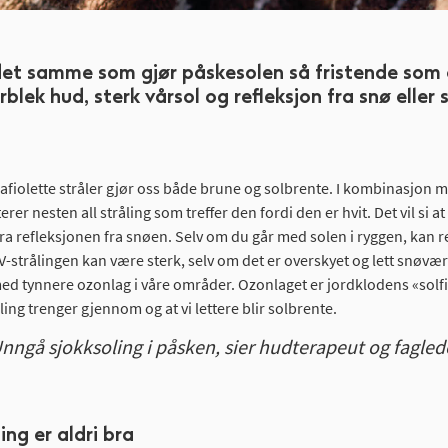
det samme som gjør påskesolen så fristende som 
rblek hud, sterk vårsol og refleksjon fra snø eller
afiolette stråler gjør oss både brune og solbrente. I kombinasjon me
erer nesten all stråling som treffer den fordi den er hvit. Det vil si at 
fra refleksjonen fra snøen. Selv om du går med solen i ryggen, kan re
V-strålingen kan være sterk, selv om det er overskyet og lett snøvær
d tynnere ozonlag i våre områder. Ozonlaget er jordklodens «solfilt
ling trenger gjennom og at vi lettere blir solbrente.
Unngå sjokksoling i påsken, sier hudterapeut og fagle
ing er aldri bra