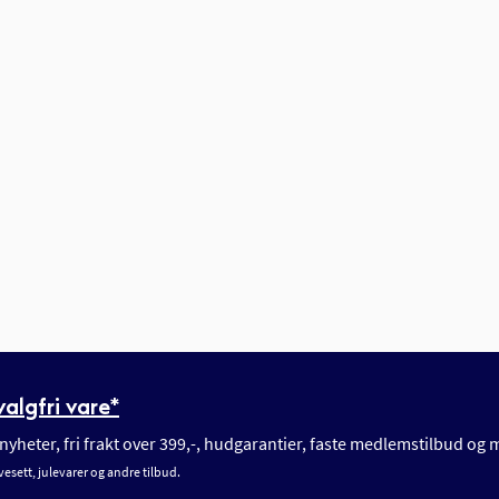
algfri vare*
yheter, fri frakt over 399,-, hudgarantier, faste medlemstilbud og
vesett, julevarer og andre tilbud.