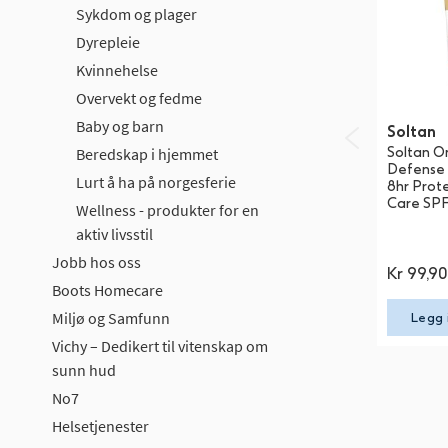
Sykdom og plager
Dyrepleie
Kvinnehelse
Overvekt og fedme
Baby og barn
Soltan
Beredskap i hjemmet
Soltan O
Defense
Lurt å ha på norgesferie
8hr Prote
Care SPF
Wellness - produkter for en
aktiv livsstil
Jobb hos oss
Kr
99,9
Boots Homecare
Miljø og Samfunn
Legg 
Vichy – Dedikert til vitenskap om
sunn hud
No7
Helsetjenester