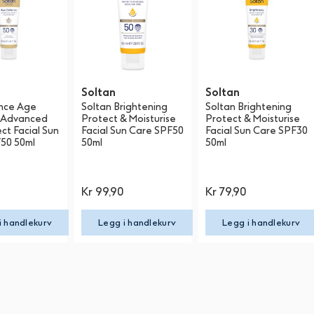
Soltan
Soltan
nce Age
Soltan Brightening
Soltan Brightening
 Advanced
Protect & Moisturise
Protect & Moisturise
ct Facial Sun
Facial Sun Care SPF50
Facial Sun Care SPF30
50 50ml
50ml
50ml
0
Kr
99,90
Kr
79,90
i handlekurv
Legg i handlekurv
Legg i handlekurv