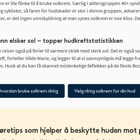
 er lite flinke til å bruke solkrem. Særlig i aldersgruppen 40+ sy
g syklister, så faren for hudskader er stor i denne gruppen, advarer
er, er det ingen unnskyldning at man synes solkrem er noe kliss. De
n elsker sol – topper hudkreftstatistikken
e reiser også på ferier til varmere strøk med sterk sol. Det er også s
eft, forteller Hilde Marie, og legger til at vi sannsynligvis må legge
livs. Husk at du kan få skannet mistenkelige føflekker på de fleste Bo
hvordan bruke solkrem riktig
Velg riktig solkrem for din hud
øretips som hjelper å beskytte huden mot 