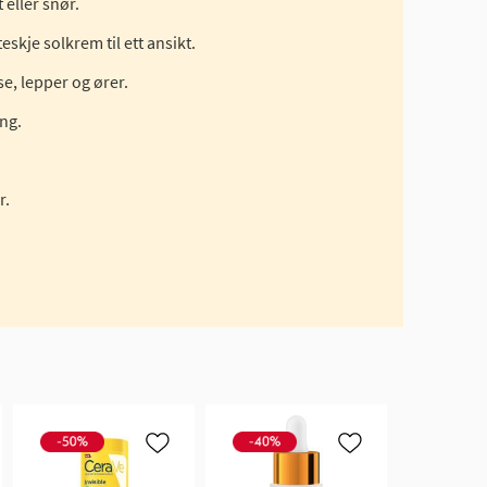
 eller snør.
eskje solkrem til ett ansikt.
e, lepper og ører.
ing.
r.