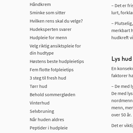
Håndkrem
– Det er fr
Sminke som sitter
lurt, forkl
Hvilken rens skal du velge?
– Plutselig
Hudeksperten svarer
merkbart he
Hudpleie for menn
hudkreft vi
Velg riktig ansiktspleie for
din hudtype
Lys hud
Høstens beste hudpleietips
En konsekv
Fem flotte fotpleietips
faktorer ha
3 steg til fresh hud
Tørr hud
– De med l
De med lys
Behold sommergløden
nordmenn e
Vinterhud
menn, men 
Selvbruning
over 50 år.
Når huden aldres
Det er vikt
Peptider i hudpleie