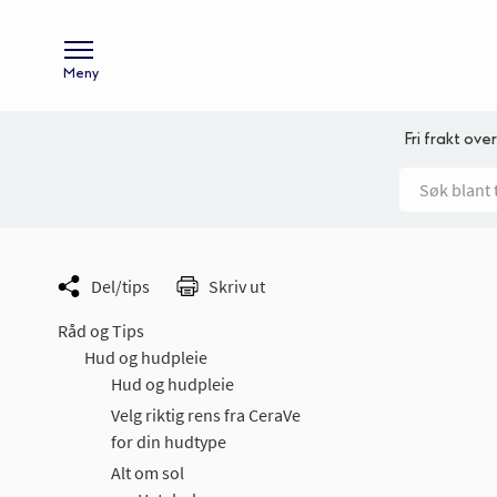
Meny
Fri frakt over
Del/tips
Skriv ut
Råd og Tips
Hud og hudpleie
Hud og hudpleie
Velg riktig rens fra CeraVe
for din hudtype
Alt om sol