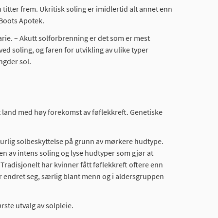
titter frem. Ukritisk soling er imidlertid alt annet enn
 Boots Apotek.
Marie. – Akutt solforbrenning er det som er mest
d soling, og faren for utvikling av ulike typer
ngder sol.
t land med høy forekomst av føflekkreft. Genetiske
turlig solbeskyttelse på grunn av mørkere hudtype.
en av intens soling og lyse hudtyper som gjør at
radisjonelt har kvinner fått føflekkreft oftere enn
endret seg, særlig blant menn og i aldersgruppen
rste utvalg av solpleie.