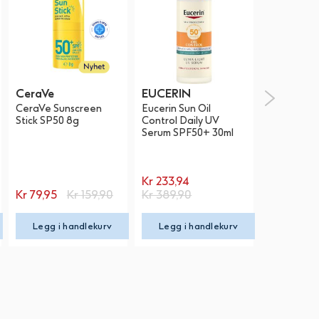
CeraVe
EUCERIN
Decubal
CeraVe Sunscreen
Eucerin Sun Oil
Decubal S
Stick SP50 8g
Control​ Daily UV
cream SPF
Serum​ SPF50+ 30ml
Spesialpris
Spesialpri
Kr
233,94
Kr
149,95
Spesialpris
Kr
79,95
Kr
159,90
Kr
389,90
Kr
299,90
Legg i handlekurv
Legg i handlekurv
Legg i 