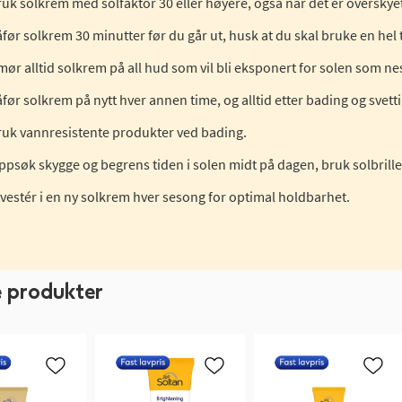
ruk solkrem med solfaktor 30 eller høyere, også når det er overskyet
før solkrem 30 minutter før du går ut, husk at du skal bruke en hel t
mør alltid solkrem på all hud som vil bli eksponert for solen som nes
åfør solkrem på nytt hver annen time, og alltid etter bading og svett
ruk vannresistente produkter ved bading.
ppsøk skygge og begrens tiden i solen midt på dagen, bruk solbrille
nvestér i en ny solkrem hver sesong for optimal holdbarhet.
e produkter