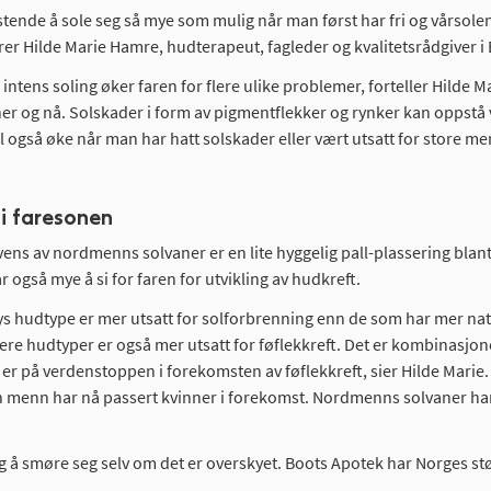
istende å sole seg så mye som mulig når man først har fri og vårsolen 
arer Hilde Marie Hamre, hudterapeut, fagleder og kvalitetsrådgiver i
, intens soling øker faren for flere ulike problemer, forteller Hilde 
r og nå. Solskader i form av pigmentflekker og rynker kan oppstå ve
l også øke når man har hatt solskader eller vært utsatt for store me
 i faresonen
ens av nordmenns solvaner er en lite hyggelig pall-plassering blan
r også mye å si for faren for utvikling av hudkreft.
ys hudtype er mer utsatt for solforbrenning enn de som har mer na
ere hudtyper er også mer utsatt for føflekkreft. Det er kombinasjon
r på verdenstoppen i forekomsten av føflekkreft, sier Hilde Marie. T
menn har nå passert kvinner i forekomst. Nordmenns solvaner har 
ig å smøre seg selv om det er overskyet. Boots Apotek har Norges stø