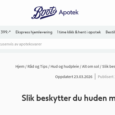
 399,-*
Ekspress hjemlevering
1 time klikk & hent i apotek
Besti
Hjem
Råd og Tips
Hud og hudpleie
Alt om sol
Slik be
Oppdatert 23.03.2026
Publisert
Slik beskytter du huden 