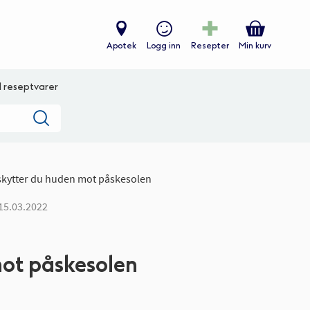
Apotek
Logg inn
Resepter
Min kurv
ll reseptvarer
Søk
skytter du huden mot påskesolen
 15.03.2022
mot påskesolen