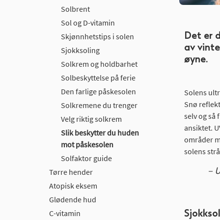
Solbrent
Sol og D-vitamin
Det er 
Skjønnhetstips i solen
av vinte
Sjokksoling
øyne.
Solkrem og holdbarhet
Solbeskyttelse på ferie
Den farlige påskesolen
Solens ultr
Snø reflekt
Solkremene du trenger
selv og så 
Velg riktig solkrem
ansiktet. U
Slik beskytter du huden
områder me
mot påskesolen
solens strå
Solfaktor guide
– 
Tørre hender
Atopisk eksem
Glødende hud
Sjokksol
C-vitamin