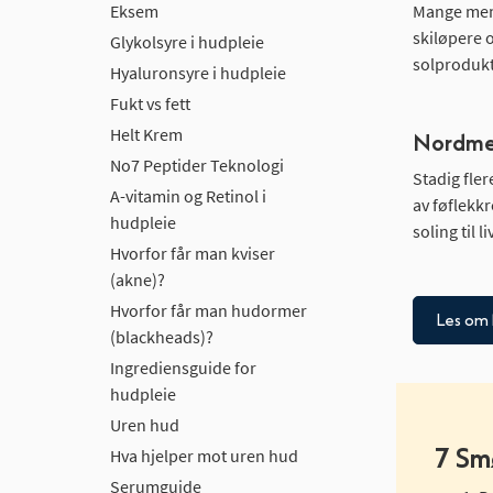
Eksem
Mange menn
skiløpere o
Glykolsyre i hudpleie
solprodukt
Hyaluronsyre i hudpleie
Fukt vs fett
Helt Krem
Nordmen
No7 Peptider Teknologi
Stadig fler
A-vitamin og Retinol i
av føflekkr
hudpleie
soling til 
Hvorfor får man kviser
(akne)?
Hvorfor får man hudormer
Les om 
(blackheads)?
Ingrediensguide for
hudpleie
Uren hud
7 Sm
Hva hjelper mot uren hud
Serumguide