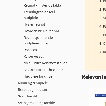
B
Retinol – myter og fakta
På
Trendingredienser i
hudpleie
S
Hva er retinol
P
Hvordan bruke retinol
B
Revolusjonerende
hudpleierutine
O
Rosacea
I
Kviser og sol
No7 Future Renew testpilot
Kaviarekstrakt i hudpleie
Relevant
Hudpleie for unge
Munn og tannpleie
Resept og medisin
Sunn livsstil
Svangerskap og familie