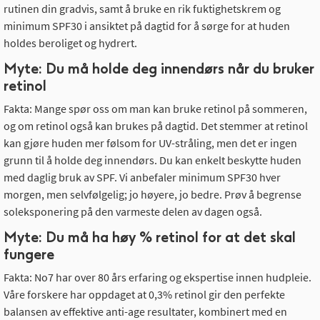
rutinen din gradvis, samt å bruke en rik fuktighetskrem og
minimum SPF30 i ansiktet på dagtid for å sørge for at huden
holdes beroliget og hydrert.
Myte: Du må holde deg innendørs når du bruker
retinol
Fakta: Mange spør oss om man kan bruke retinol på sommeren,
og om retinol også kan brukes på dagtid. Det stemmer at retinol
kan gjøre huden mer følsom for UV-stråling, men det er ingen
grunn til å holde deg innendørs. Du kan enkelt beskytte huden
med daglig bruk av SPF. Vi anbefaler minimum SPF30 hver
morgen, men selvfølgelig; jo høyere, jo bedre. Prøv å begrense
soleksponering på den varmeste delen av dagen også.
Myte: Du må ha høy % retinol for at det skal
fungere
Fakta: No7 har over 80 års erfaring og ekspertise innen hudpleie.
Våre forskere har oppdaget at 0,3% retinol gir den perfekte
balansen av effektive anti-age resultater, kombinert med en