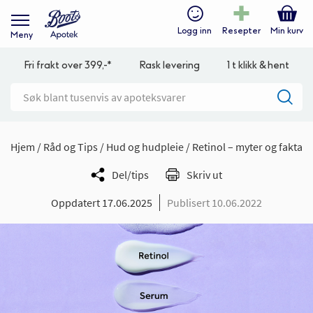
Logg inn
Resepter
Min kurv
Meny
Fri frakt over 399,-*
Rask levering
1 t klikk & hent
Hjem
Råd og Tips
Hud og hudpleie
Retinol – myter og fakta
Del/tips
Skriv ut
Oppdatert 17.06.2025
Publisert 10.06.2022