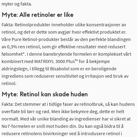
myter og fakta.
Myte: Alle retinoler er like
Fakta: Retinolprodukter inneholder ulike konsentrasjoner av
retinol, og det er dette som avgjør hvor effektivt produktet er.
Våre Pure Retinol-produkter består av den perfekte blandingen
av 0,3% ren retinol, som gir effektive resultater med redusert
følsomhet*. I denne banebrytende formelen er komplekset vårt
kombinert med MATRIXYL 3000 Plus™ for å bekjempe
aldringstegn, i tillegg til Bisabolol som er en beroligende
ingrediens som reduserer sensitivitet og irritasjon ved bruk av
retinol.
Myte: Retinol kan skade huden
Fakta: Det stemmer at i tidlige faser av retinolbruk, så kan hudens
overflate bli tørr og rød. Men ikke bekymre deg, dette er helt
normalt. Med vår unike blanding av ingredienser har vi sikret at
No7-formelen er snill mot huden din. Du kan også bidra til å
redusere retinolens bivirkninger ved å introdusere retinol i