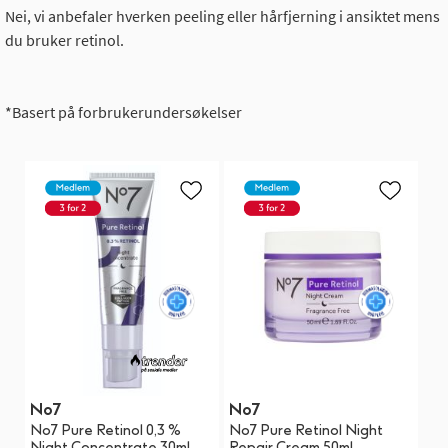
Nei, vi anbefaler hverken peeling eller hårfjerning i ansiktet mens
du bruker retinol.
*Basert på forbrukerundersøkelser
No7
No7
N
No7 Pure Retinol 0,3 %
No7 Pure Retinol Night
No
Night Concentrate 30ml
Repair Cream 50ml
Cr