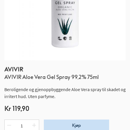
Gå
AVIVIR
til
AVIVIR Aloe Vera Gel Spray 99,2% 75ml
begynnelsen
av
Beroligende og gjenoppbyggende Aloe Vera spray til skadet og
bildegalleri
irritert hud. Uten parfyme.
Kr 119,90
Kjøp