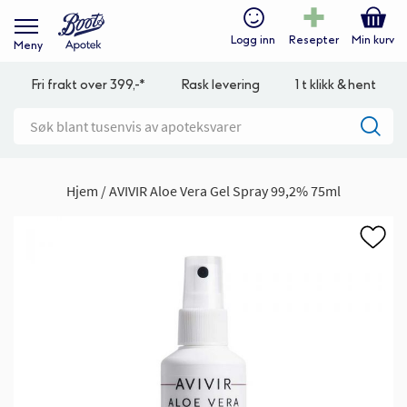
Logg inn
Resepter
Min kurv
Meny
Fri frakt over 399,-*
Rask levering
1 t klikk & hent
Hjem
AVIVIR Aloe Vera Gel Spray 99,2% 75ml
Gå
til
slutten
av
bildegalleri