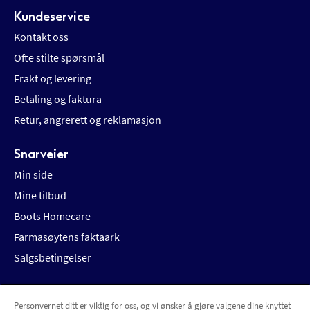
Kundeservice
Kontakt oss
Ofte stilte spørsmål
Frakt og levering
Betaling og faktura
Retur, angrerett og reklamasjon
Snarveier
Min side
Mine tilbud
Boots Homecare
Farmasøytens faktaark
Salgsbetingelser
Personvernet ditt er viktig for oss, og vi ønsker å gjøre valgene dine knyttet
Betalingsalternativer
Leveringsalternativer