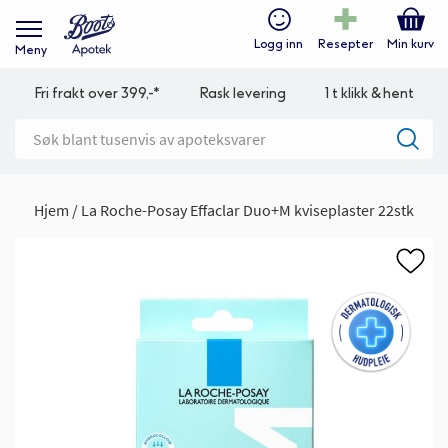
Logg inn
Resepter
Min kurv
Meny
Fri frakt over 399,-*
Rask levering
1 t klikk & hent
Hjem
La Roche-Posay Effaclar Duo+M kviseplaster 22stk
Gå
til
slutten
av
bildegalleri