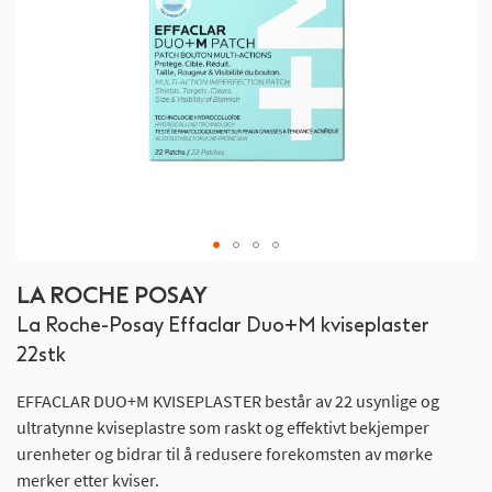
Gå
LA ROCHE POSAY
til
La Roche-Posay Effaclar Duo+M kviseplaster
begynnelsen
av
22stk
bildegalleri
EFFACLAR DUO+M KVISEPLASTER består av 22 usynlige og
ultratynne kviseplastre som raskt og effektivt bekjemper
urenheter og bidrar til å redusere forekomsten av mørke
merker etter kviser.