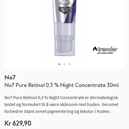
Gå
No7
til
No7 Pure Retinol 0,3 % Night Concentrate 30ml
begynnelsen
av
No7 Pure Retinol 0,3 % Night Concentrate er dermatologisk
bildegalleri
testet og formulert til å være skånsom mot huden. Serumet
forbedrer blant annet pigmentering og tekstur i huden.
Kr 629,90