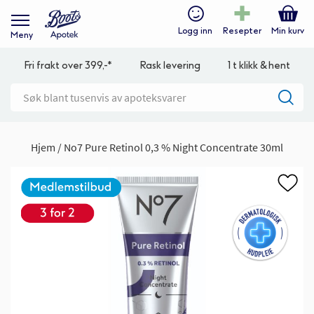
Logg inn
Resepter
Min kurv
Meny
Fri frakt over 399,-*
Rask levering
1 t klikk & hent
Hjem
No7 Pure Retinol 0,3 % Night Concentrate 30ml
Gå
til
slutten
av
bildegalleri