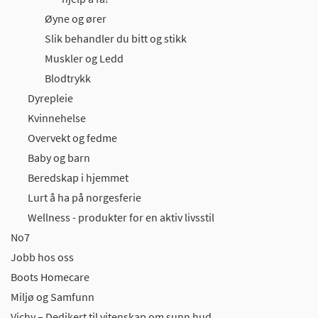
Øyne og ører
Slik behandler du bitt og stikk
Muskler og Ledd
Blodtrykk
Dyrepleie
Kvinnehelse
Overvekt og fedme
Baby og barn
Beredskap i hjemmet
Lurt å ha på norgesferie
Wellness - produkter for en aktiv livsstil
No7
Jobb hos oss
Boots Homecare
Miljø og Samfunn
Vichy – Dedikert til vitenskap om sunn hud