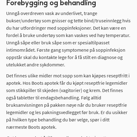
Forebygging og behandling
Unngå overdreven vask av underlivet, trange
bukser/undertøy som gnisser og tette bind/truseinnlegg hvis
du har utfordringer med soppinfeksjoner. Det kan være en
fordel å bruke undertøy som kan vaskes ved høy temperatur.
Unngå såpe eller bruk såpe som er spesialtilpasset
intimområdet. Første gang symptomene på soppinfeksjon
oppstår skal du kontakte lege for å få stilt en diagnose og
utelukket andre sykdommer.
Det finnes ulike midler mot sopp som kan kjøpes reseptfritt i
apotek. Hos Boots apotek får du kjøpt reseptfrie legemidler
som stikkpiller til skjeden (vagitorier) og krem. Det finnes
også tabletter til endagsbehandling. Følg alltid
bruksanvisningen på pakken nøye når du bruker reseptfrie
legemidler og les pakningsvedlegget før bruk. Er du usikker
på hvilken type behandling du bør velge, spør i ditt
nærmeste Boots apotek.