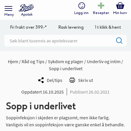
Logg inn
Resepter
Min kurv
Meny
Fri frakt over 399,-*
Rask levering
1 t klikk & hent
Hjem
Råd og Tips
Sykdom og plager
Underliv og intim
Sopp i underlivet
Del/tips
Skriv ut
Oppdatert 16.10.2025
Publisert 26.02.2021
Sopp i underlivet
Soppinfeksjon i skjeden er plagsomt, men ikke farlig.
Vanligvis vil en soppinfeksjon være ganske enkel å behandle.