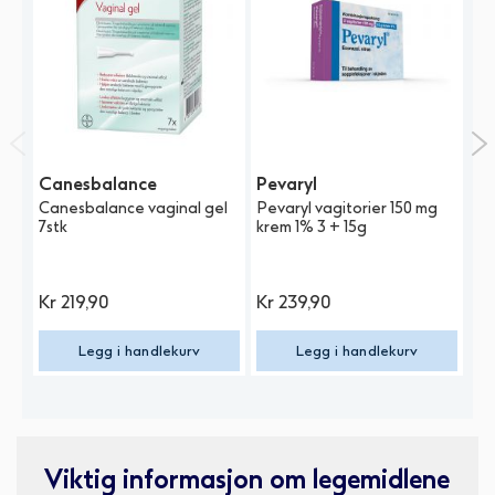
Canesbalance
Pevaryl
Ca
Canesbalance vaginal gel
Pevaryl vagitorier 150 mg
Ca
7stk
krem 1% 3 + 15g
me
6 
Kr
219,90
Kr
239,90
K
Legg i handlekurv
Legg i handlekurv
Viktig informasjon om legemidlene