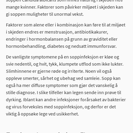
mange kvinner. Faktorer som påvirker miljøet i skjeden kan
gi soppen muligheter til unormal vekst.
Faktorer som alene eller i kombinasjon kan føre til at miljøet
i skjeden endres er menstruasjon, antibiotikakurer,
endringer i hormonbalansen på grunn av graviditet eller
hormonbehandling, diabetes og nedsatt immunforsvar.
De vanligste symptomene på en soppinfeksjon er kløe og
svie nedentil, og hvit, tykk, klumpete utflod som ikke lukter.
Slimhinnene er gjerne røde og irriterte. Noen vil også
oppleve smerter, sårhet og ubehag ved samleie. Sopp kan
også ha mer diffuse symptomer som gjør det vanskelig å
stille diagnose. I slike tilfeller kan legen sende inn prøve til
dyrking. Iblant kan andre infeksjoner forårsaket av bakterier
og virus forveksles med soppinfeksjon, og derfor er det
viktig å oppsøke lege ved usikkerhet.