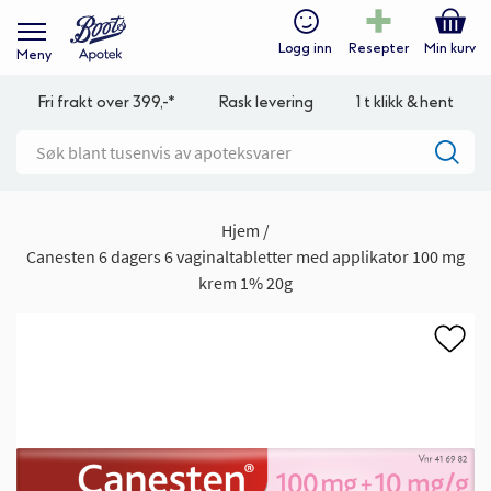
Logg inn
Resepter
Min kurv
Meny
Fri frakt over 399,-*
Rask levering
1 t klikk & hent
Hjem
Canesten 6 dagers 6 vaginaltabletter med applikator 100 mg
krem 1% 20g
Gå
til
slutten
av
bildegalleri