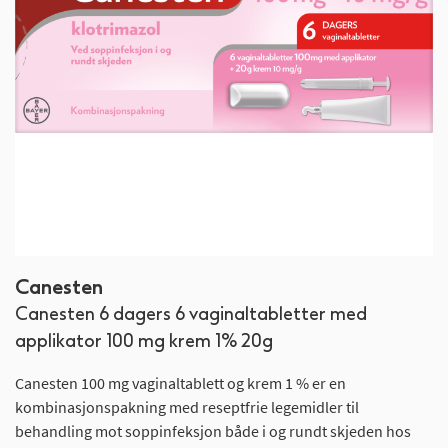
Gå
Canesten
til
Canesten 6 dagers 6 vaginaltabletter med
begynnelsen
av
applikator 100 mg krem 1% 20g
bildegalleri
Canesten 100 mg vaginaltablett og krem 1 % er en
kombinasjonspakning med reseptfrie legemidler til
behandling mot soppinfeksjon både i og rundt skjeden hos