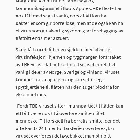
Margrethe Aldin Thune, farmasøyt og
kommunikasjonssjef i Boots Apotek. –De fleste har
nok fått med seg at vanlig norsk flått kan ha
bakterier som gir borreliose, men at de også kan ha
et virus som gir alvorlig sykdom gjør forebygging av
flåttbitt enda mer aktuelt.
Skogflåttencefalitt er en sjelden, men alvorlig
virusinfeksjon i hjernen og ryggmargen forårsaket
av TBE-virus. Flått infisert med viruset er relativt
vanlig i deler av Norge, Sverige og Finland. Viruset
kommer fra smågnagere og kan sette seg i
spyttkjertlene til flåtten når den suger blod fra for
eksempel mus.
-Fordi TBE-viruset sitter i munnpartiet til flåtten kan
ett bitt være nok til å overføre smitten til et
menneske. Til forskjell fra borrelia-smitte, der det
ofte kan ta 24 timer før bakterien overføres, kan
viruset overføres i det øyeblikket man blir bitt