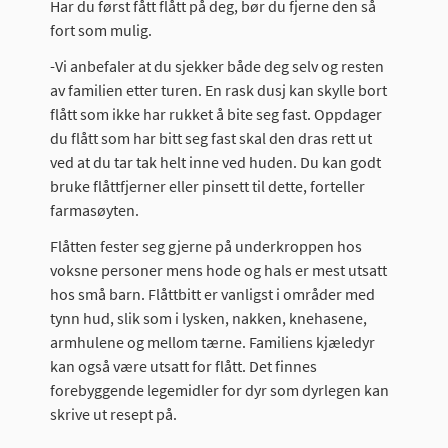
Har du først fått flått på deg, bør du fjerne den så
fort som mulig.
-Vi anbefaler at du sjekker både deg selv og resten
av familien etter turen. En rask dusj kan skylle bort
flått som ikke har rukket å bite seg fast. Oppdager
du flått som har bitt seg fast skal den dras rett ut
ved at du tar tak helt inne ved huden. Du kan godt
bruke flåttfjerner eller pinsett til dette, forteller
farmasøyten.
Flåtten fester seg gjerne på underkroppen hos
voksne personer mens hode og hals er mest utsatt
hos små barn. Flåttbitt er vanligst i områder med
tynn hud, slik som i lysken, nakken, knehasene,
armhulene og mellom tærne. Familiens kjæledyr
kan også være utsatt for flått. Det finnes
forebyggende legemidler for dyr som dyrlegen kan
skrive ut resept på.