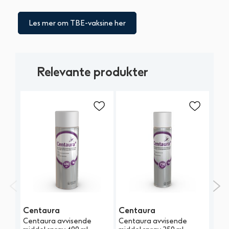
Les mer om TBE-vaksine her
Relevante produkter
Centaura
Centaura
My
Centaura avvisende
Centaura avvisende
Flåt