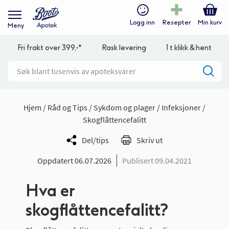
Logg inn
Resepter
Min kurv
Meny
Fri frakt over 399,-*
Rask levering
1 t klikk & hent
Hjem
Råd og Tips
Sykdom og plager
Infeksjoner
Skogflåttencefalitt
Del/tips
Skriv ut
Oppdatert 06.07.2026
Publisert 09.04.2021
Hva er
skogflåttencefalitt?