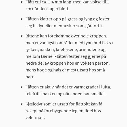
Flått er i ca. 1-4 mm lang, men kan vokse til 1
cm når den suger blod.
Flåtten klatrer opp på gress og lyng og fester
seg til dyr eller mennesker som går forbi.
Bittene kan forekomme over hele kroppen,
men er vanligst i områder med tynn hud f.eks i
lysken, nakken, knehasene, armhulene og
mellom tærne. Flåtten fester seg gjerne på
nedre del av kroppen hos en voksen person,
mens hode og hals er mest utsatt hos små
barn.
Flåtten er aktiv når det er varmegrader i lufta,
telefritt i bakken og når snøen har smeltet.
Kjæledyr som er utsatt for flåttbitt kan få
resept på forebyggende legemiddel hos
veterinær.