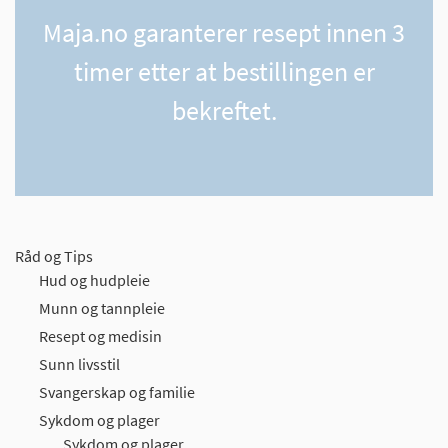
Maja.no garanterer resept innen 3
timer etter at bestillingen er
bekreftet.
Råd og Tips
Hud og hudpleie
Munn og tannpleie
Resept og medisin
Sunn livsstil
Svangerskap og familie
Sykdom og plager
Sykdom og plager