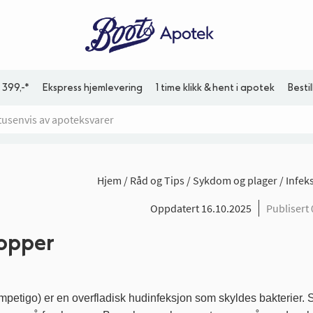
 399,-*
Ekspress hjemlevering
1 time klikk & hent i apotek
Besti
Hjem
Råd og Tips
Sykdom og plager
Infek
Oppdatert 16.10.2025
Publisert
opper
petigo) er en overfladisk hudinfeksjon som skyldes bakterier. 