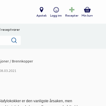
Apotek
Logg inn
Resepter
Min kurv
ll reseptvarer
Søk
sjoner
Brennkopper
 08.03.2021
Stafylokokker er den vanligste årsaken, men