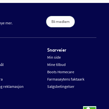
Bli medlem
 mye mer.
Snarveier
Min side
mål
Mine tilbud
Boots Homecare
ra
Farmasøytens faktaark
 og reklamasjon
Salgsbetingelser