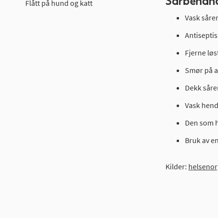
Sårbehand
Flått på hund og katt
Vask såre
Antisepti
Fjerne løs
Smør på an
Dekk såre
Vask hend
Den som h
Bruk av e
Kilder:
helsenor