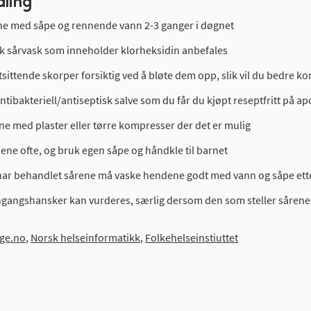
ling
ne med såpe og rennende vann 2-3 ganger i døgnet
sk sårvask som inneholder klorheksidin anbefales
tsittende skorper forsiktig ved å bløte dem opp, slik vil du bedre
tibakteriell/antiseptisk salve som du får du kjøpt reseptfritt på ap
ne med plaster eller tørre kompresser der det er mulig
ene ofte, og bruk egen såpe og håndkle til barnet
ar behandlet sårene må vaske hendene godt med vann og såpe etter
ngangshansker kan vurderes, særlig dersom den som steller sårene
ge.no
,
Norsk helseinformatikk
,
Folkehelseinstiuttet