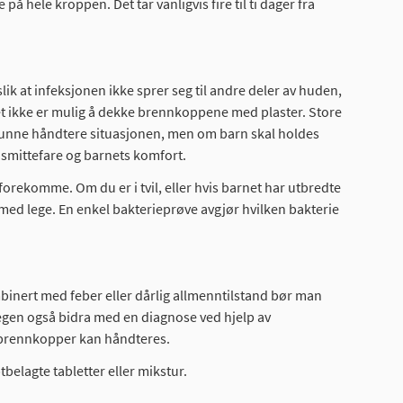
 hele kroppen. Det tar vanligvis fire til ti dager fra
slik at infeksjonen ikke sprer seg til andre deler av huden,
et ikke er mulig å dekke brennkoppene med plaster. Store
re kunne håndtere situasjonen, men om barn skal holdes
 smittefare og barnets komfort.
rekomme. Om du er i tvil, eller hvis barnet har utbredte
 med lege. En enkel bakterieprøve avgjør hvilken bakterie
binert med feber eller dårlig allmenntilstand bør man
egen også bidra med en diagnose ved hjelp av
v brennkopper kan håndteres.
belagte tabletter eller mikstur.