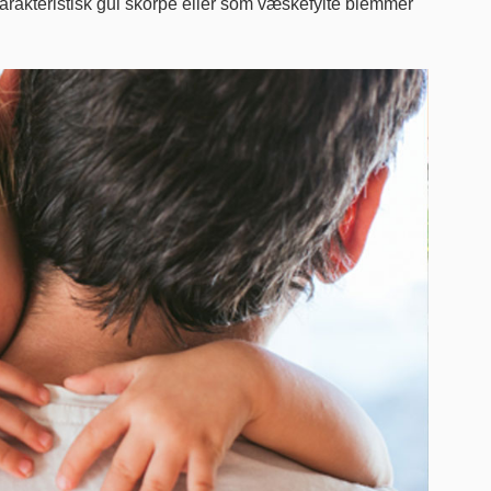
akteristisk gul skorpe eller som væskefylte blemmer