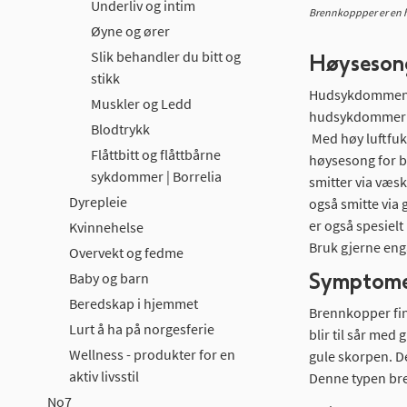
Underliv og intim
Brennkoppper er en hu
Øyne og ører
Slik behandler du bitt og
Høyseson
stikk
Hudsykdommen se
Muskler og Ledd
hudsykdommer so
Blodtrykk
Med høy luftfuk
Flåttbitt og flåttbårne
høysesong for b
sykdommer | Borrelia
smitter via væs
Dyrepleie
også smitte via
er også spesielt
Kvinnehelse
Bruk gjerne eng
Overvekt og fedme
Symptom
Baby og barn
Beredskap i hjemmet
Brennkopper fin
Lurt å ha på norgesferie
blir til sår med
Wellness - produkter for en
gule skorpen. D
aktiv livsstil
Denne typen bre
No7