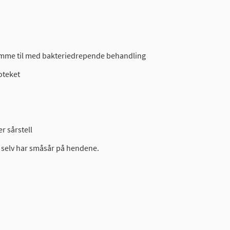
 komme til med bakteriedrepende behandling
oteket
 sårstell
 selv har småsår på hendene.