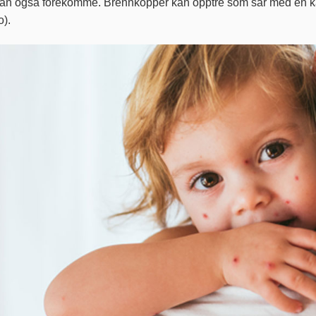
kan også forekomme. Brennkopper kan opptre som sår med en kar
o).