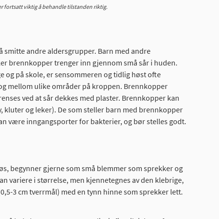
ortsatt viktig å behandle tilstanden riktig.
å smitte andre aldersgrupper. Barn med andre
ker brennkopper trenger inn gjennom små sår i huden.
 og på skole, er sensommeren og tidlig høst ofte
rn og mellom ulike områder på kroppen. Brennkopper
grenses ved at sår dekkes med plaster. Brennkopper kan
, kluter og leker). De som steller barn med brennkopper
n være inngangsporter for bakterier, og bør stelles godt.
bulløs, begynner gjerne som små blemmer som sprekker og
an variere i størrelse, men kjennetegnes av den klebrige,
(0,5-3 cm tverrmål) med en tynn hinne som sprekker lett.