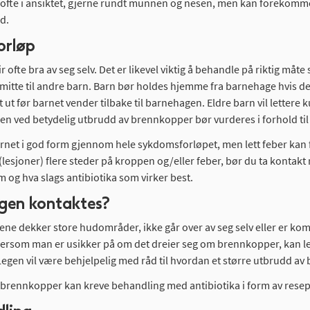
r ofte i ansiktet, gjerne rundt munnen og nesen, men kan forekomme på
dd.
orløp
 ofte bra av seg selv. Det er likevel viktig å behandle på riktig måte 
smitte til andre barn. Barn bør holdes hjemme fra barnehage hvis d
t ut før barnet vender tilbake til barnehagen. Eldre barn vil lette
en ved betydelig utbrudd av brennkopper bør vurderes i forhold til
rnet i god form gjennom hele sykdomsforløpet, men lett feber kan fo
(lesjoner) flere steder på kroppen og/eller feber, bør du ta kontakt
m og hva slags antibiotika som virker best.
gen kontaktes?
ne dekker store hudområder, ikke går over av seg selv eller er kom
Dersom man er usikker på om det dreier seg om brennkopper, kan l
Legen vil være behjelpelig med råd til hvordan et større utbrudd a
v brennkopper kan kreve behandling med antibiotika i form av resept