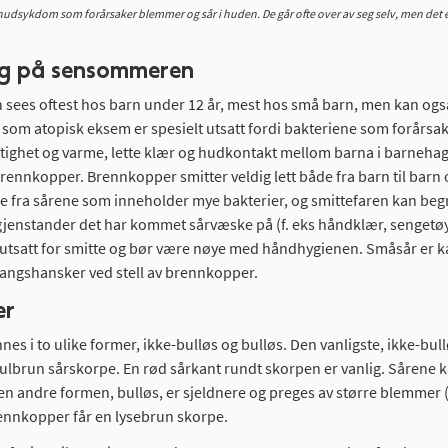
dsykdom som forårsaker blemmer og sår i huden. De går ofte over av seg selv, men det er f
g på sensommeren
es oftest hos barn under 12 år, mest hos små barn, men kan ogs
m atopisk eksem er spesielt utsatt fordi bakteriene som forårsa
tighet og varme, lette klær og hudkontakt mellom barna i barnehage
rennkopper. Brennkopper smitter veldig lett både fra barn til ba
ke fra sårene som inneholder mye bakterier, og smittefaren kan be
 gjenstander det har kommet sårvæske på (f. eks håndklær, sengetøy
 utsatt for smitte og bør være nøye med håndhygienen. Småsår er ka
angshansker ved stell av brennkopper.
er
nes i to ulike former, ikke-bulløs og bulløs. Den vanligste, ikke-
 gulbrun sårskorpe. En rød sårkant rundt skorpen er vanlig. Sårene k
en andre formen, bulløs, er sjeldnere og preges av større blemmer 
nnkopper får en lysebrun skorpe.