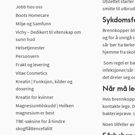
Utslettet starte
Jobb hos oss
smitte til utbru
Boots Homecare
Sykdomsf
Miljø og Samfunn
Brennkopper blir
Vichy – Dedikert til vitenskap om
og for å unngå 
sunn hud
sår bør ha tørke
Helsetjenester
hjemme fra skol
Personvern
Som regel er ba
Frakt og levering
infeksjoner/sår 
Vitae Cosmetics
det dreier seg o
Kreatin | Funksjon, kilder og
Når må le
dosering
Kreatin for kvinner
Hvis brennkoppe
Magnesiumtilskudd | Hvilken
kontakte lege. 
magnesium er best
bakterieprøve. 
TBE-vaksine for å hindre
Noen tilfeller a
skogflåttencefalitt