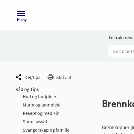
Meny
Fri frakt over
Del/tips
Skriv ut
Råd og Tips
Hud og hudpleie
Brennk
Munn og tannpleie
Resept og medisin
Sunn livsstil
Brennkopper (im
Svangerskap og familie