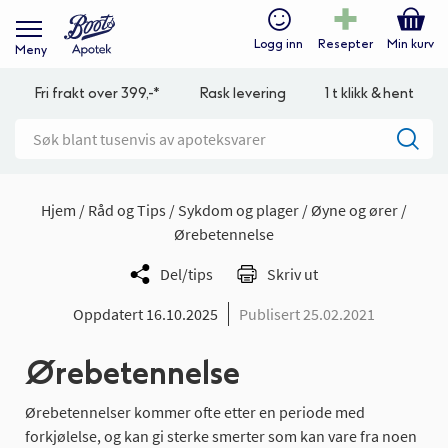
Logg inn
Resepter
Min kurv
Meny
Fri frakt over 399,-*
Rask levering
1 t klikk & hent
Hjem
Råd og Tips
Sykdom og plager
Øyne og ører
Ørebetennelse
Del/tips
Skriv ut
Oppdatert 16.10.2025
Publisert 25.02.2021
Ørebetennelse
Ørebetennelser kommer ofte etter en periode med
forkjølelse, og kan gi sterke smerter som kan vare fra noen