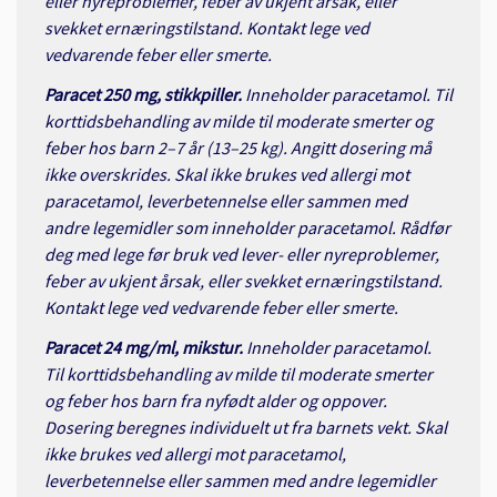
eller nyreproblemer, feber av ukjent årsak, eller
svekket ernæringstilstand. Kontakt lege ved
vedvarende feber eller smerte.
Paracet 250 mg, stikkpiller.
Inneholder paracetamol. Til
korttidsbehandling av milde til moderate smerter og
feber hos barn 2–7 år (13–25 kg). Angitt dosering må
ikke overskrides. Skal ikke brukes ved allergi mot
paracetamol, leverbetennelse eller sammen med
andre legemidler som inneholder paracetamol. Rådfør
deg med lege før bruk ved lever- eller nyreproblemer,
feber av ukjent årsak, eller svekket ernæringstilstand.
Kontakt lege ved vedvarende feber eller smerte.
Paracet 24 mg/ml, mikstur.
Inneholder paracetamol.
Til korttidsbehandling av milde til moderate smerter
og feber hos barn fra nyfødt alder og oppover.
Dosering beregnes individuelt ut fra barnets vekt. Skal
ikke brukes ved allergi mot paracetamol,
leverbetennelse eller sammen med andre legemidler