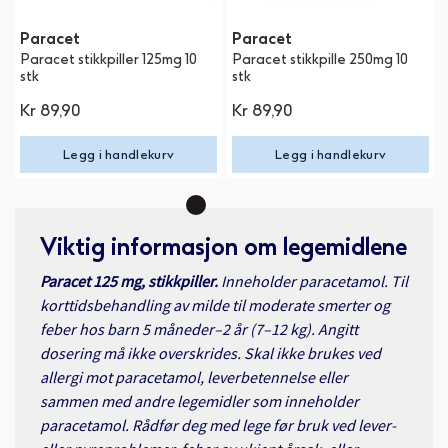
Paracet
Paracet
Paracet stikkpiller 125mg 10
Paracet stikkpille 250mg 10
stk
stk
Kr
89,90
Kr
89,90
Legg i handlekurv
Legg i handlekurv
Viktig informasjon om legemidlene
Paracet 125 mg, stikkpiller.
Inneholder paracetamol. Til
korttidsbehandling av milde til moderate smerter og
feber hos barn 5 måneder–2 år (7–12 kg). Angitt
dosering må ikke overskrides. Skal ikke brukes ved
allergi mot paracetamol, leverbetennelse eller
sammen med andre legemidler som inneholder
paracetamol. Rådfør deg med lege før bruk ved lever-