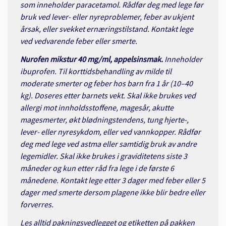
som inneholder paracetamol. Rådfør deg med lege før
bruk ved lever- eller nyreproblemer, feber av ukjent
årsak, eller svekket ernæringstilstand. Kontakt lege
ved vedvarende feber eller smerte.
Nurofen mikstur 40 mg/ml, appelsinsmak.
Inneholder
ibuprofen. Til korttidsbehandling av milde til
moderate smerter og feber hos barn fra 1 år (10–40
kg). Doseres etter barnets vekt. Skal ikke brukes ved
allergi mot innholdsstoffene, magesår, akutte
magesmerter, økt blødningstendens, tung hjerte-,
lever- eller nyresykdom, eller ved vannkopper. Rådfør
deg med lege ved astma eller samtidig bruk av andre
legemidler. Skal ikke brukes i graviditetens siste 3
måneder og kun etter råd fra lege i de første 6
månedene. Kontakt lege etter 3 dager med feber eller 5
dager med smerte dersom plagene ikke blir bedre eller
forverres.
Les alltid pakningsvedlegget og etiketten på pakken