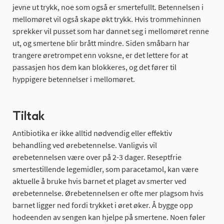
jevne ut trykk, noe som også er smertefullt. Betennelsen i
mellomøret vil også skape økt trykk. Hvis trommehinnen
sprekker vil pusset som har dannet seg i mellomøret renne
ut, og smertene blir brått mindre. Siden småbarn har
trangere øretrompet enn voksne, er det lettere for at
passasjen hos dem kan blokkeres, og det fører til
hyppigere betennelser i mellomøret.
Tiltak
Antibiotika er ikke alltid nødvendig eller effektiv
behandling ved ørebetennelse. Vanligvis vil
ørebetennelsen være over på 2-3 dager. Reseptfrie
smertestillende legemidler, som paracetamol, kan være
aktuelle å bruke hvis barnet et plaget av smerter ved
ørebetennelse. Ørebetennelsen er ofte mer plagsom hvis
barnet ligger ned fordi trykket i øret øker. Å bygge opp
hodeenden av sengen kan hjelpe på smertene. Noen føler