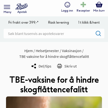
Logg inn
Resepter
Min kurv
Meny
Fri frakt over 399,-*
Rask levering
1 t klikk & hent
Hjem
Helsetjenester
Vaksinasjon
TBE-vaksine for å hindre skogflåttencefalitt
Del/tips
Skriv ut
TBE-vaksine for å hindre
skogflåttencefalitt