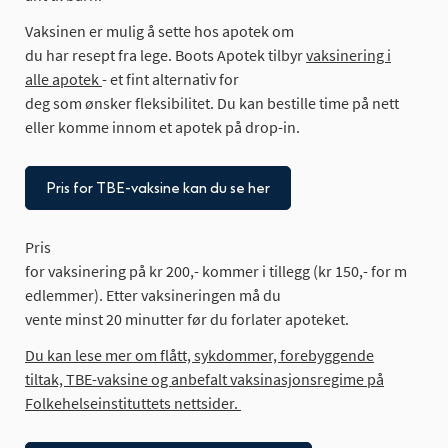
Vaksinen er
mulig
å
sette
hos
apotek
om
du
har
resept
fra
lege
. Boots
Apotek
tilbyr
vaksinering i
alle apotek
- et
fint
alternativ
for
deg
som
ønsker
fleksibilitet
.
Du
kan
bestille
time
på
nett
eller
komme
innom
et
apotek
på
drop-in.
Pris for TBE-vaksine kan du se her
Pris
for
vaksinering
på
kr
200,-
kommer
i
tillegg
(
kr
150,-
for
m
edlemmer
). Etter
vaksineringen
må
du
vente
minst
20
minutter
før
du
forlater
apoteket
.
D
u kan lese mer om flått, sykdommer, forebyggende
tiltak, TBE-vaksine og anbefalt vaksinasjonsregime på
Folkehelseinstituttets nettsider.