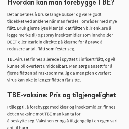
Hvordan kan man forebygge TBE?
Det anbefales å bruke lange bukser og være godt
tildekket ved anklene når man ferdes i områder med mye
flått. Bruk gjerne lyse klær (slik at flåtten blir enklere å
legge merke til) og spray insektsmidler som inneholder
DEET eller Icaridin direkte på klærne for å prøve å
redusere antall flått som fester seg.
TBE-viruset finnes allerede i spyttet til infisert flått, og vil
kunne bli overført umiddelbart. Men sørg uansett for å
fjerne flåtten så raskt som mulig da mengden overført
virus kan øke jo lenger flåtten får sitte.
TBE-vaksine: Pris og tilgjengelighet
I
tillegg
til
å
forebygge
med
klær
og
insektsmidler
,
finnes
det
en
vaksine
mot TBE man
kan
ta for
å
beskytte
seg.
Vaksinen
er
også
tilgjengelig
i
en
egen
vari
ant
til
barn.