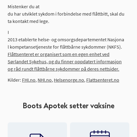
Mistenker
du at
du
har
utviklet
sykdom
i
forbindelse
med
flåttbitt
,
skal
du
ta
kontakt
med
lege
.
I
2013
etablerte
helse
-
og
omsorgsdepartementet
Nasjona
l
kompetansetjeneste
for
flåttbårne
sykdommer
(NKFS).
Flåttsenteret er organisert som en egen enhet ved
Sørlandet Sykehus, og du finner oppdatert informasjon
og råd rundt flåttbårne sykdommer på deres nettsider.
Kilder
:
FHI.no
,
NHI.no
,
Helsenorge.no
,
Flattsenteret.no
Boots Apotek setter vaksine