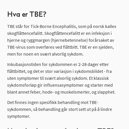
lær og ev. insektsmidler. Skulle man bli bitt
av flått,
Hva er TBE?
er det viktig med rask fjerning av flåtten. Det kan f
TBE står for Tick-Borne Encephalitis, som på norsk kalles
orhindre smitte av annen flåttbåren sykdom som
skogflåttencefalitt. Skogflåttencefalitt er en infeksjon i
borreliose.
hjerne og ryggmargen (hjernebetennelse) forårsaket av
• Vaksine mot
TBE-virus som overføres ved flåttbitt. TBE er en sjelden,
TBE kan tas av både barn og voksne.
men for noen en svært alvorlig sykdom.
• Risikoen er lav for
Inkubasjonstiden for sykdommen er 2-28 dager etter
å utvikle sykdom etter flåttbitt, men det
flåttbittet, og det er stor variasjon i sykdomsbildet - fra
er viktig å kontakte lege ved symptomer.
uten symptomer til svært alvorlig sykdom. Et klassisk
sykdomsforløp gir influensasymptomer og starter med
blant annet feber, hode- og muskelsmerter, og slapphet.
Det finnes ingen spesifikk behandling mot TBE-
sykdommen, så behandling går stort sett ut på å lindre
symptomer.