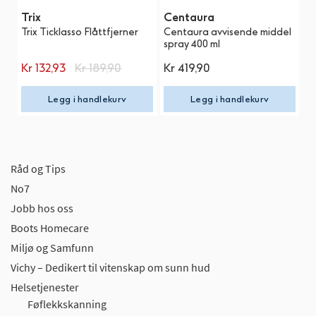
Trix
Centaura
C
Trix Ticklasso Flåttfjerner
Centaura avvisende middel
C
spray 400 ml
sp
Spesialpris
Kr
132,93
Kr
189,90
Kr
419,90
K
Legg i handlekurv
Legg i handlekurv
Råd og Tips
No7
Jobb hos oss
Boots Homecare
Miljø og Samfunn
Vichy – Dedikert til vitenskap om sunn hud
Helsetjenester
Føflekkskanning