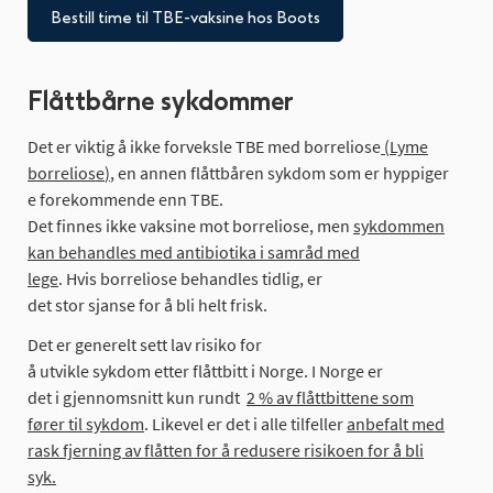
Bestill time til TBE-vaksine hos Boots
Flåttbårne sykdommer
Det er
viktig
å
ikke
forveksle
TBE med
borreliose
(
Lyme
borreliose
)
,
en
annen
flåttbåren
sykdom
som
er
hyppiger
e
forekommende
enn
TBE.
Det
finnes
ikke
vaksine
mot
borreliose
,
men
sykdommen
kan behandles med antibiotika i samråd med
lege
.
Hvis
borreliose
behandles
tidlig
, er
det
stor
sjanse
for å
bli
helt
frisk.
Det er
generelt
sett
lav
risiko
for
å
utvikle
sykdom
etter
flåttbitt
i
Norge. I
Norge er
det
i
gjennomsnitt
kun
rundt
2 % av flåttbittene som
fører til sykdom
.
Likevel
er det
i
alle
tilfeller
anbefalt med
rask fjern
i
ng av flåtten for å redusere risikoen for å bli
syk
.