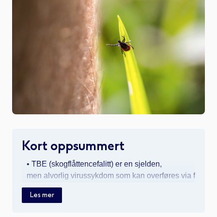
Kort oppsummert
• TBE (skogflåttencefalitt) er en sjelden,
men alvorlig virussykdom som kan overføres via f
låttbitt.
Les mer
• Forebygging handler om
å beskytte seg i utsatte områder med dekkende k