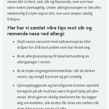
nesen blir irritert, rød, sår og flassende, noe som kan
være svært ubehagelig. Under allergisesongen er det ofte
nødvendig å snyte seg en del, noe som skaper stadig
friksjon.
Her har vi samlet våre tips mot sår og
rennende nese ved allergi:
Skyll nesen varsomt med saltvannsspray eller
dråper for å få bort pollen som har festet seg.
Bruk allerginesespray til lokal behandling av
allergiplager i nesen.
Bruk myke engangslommetørklær når du tørker
nesen, og unngå å presse og gni unødig.
Gjenoppbyggende og beroligende kremer spesielt
beregnet på sår hud kan være til god hjelp på såre
neser. Bruk gjerne rikelig med krem før du legger
deg om kvelden, slik at den får virke om natten når
man ikke pusser nesen så ofte.