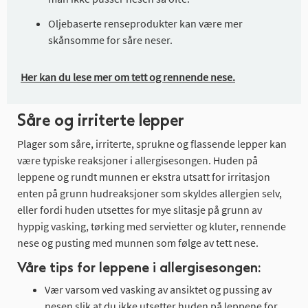
Oljebaserte renseprodukter kan være mer
skånsomme for såre neser.
Her kan du lese mer om tett og rennende nese.
Såre og irriterte lepper
Plager som såre, irriterte, sprukne og flassende lepper kan
være typiske reaksjoner i allergisesongen. Huden på
leppene og rundt munnen er ekstra utsatt for irritasjon
enten på grunn hudreaksjoner som skyldes allergien selv,
eller fordi huden utsettes for mye slitasje på grunn av
hyppig vasking, tørking med servietter og kluter, rennende
nese og pusting med munnen som følge av tett nese.
Våre tips for leppene i allergisesongen:
Vær varsom ved vasking av ansiktet og pussing av
nesen slik at du ikke utsetter huden på leppene for