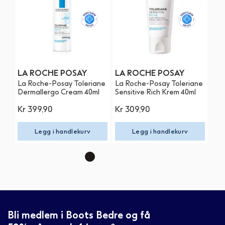
LA ROCHE POSAY
LA ROCHE POSAY
Ce
La Roche-Posay Toleriane
La Roche-Posay Toleriane
Cer
Dermallergo Cream 40ml
Sensitive Rich Krem 40ml
Oil
Kr
399,90
Kr
309,90
Kr
Legg i handlekurv
Legg i handlekurv
Bli medlem i Boots Bedre og få