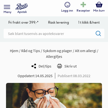
Logg inn
Resepter
Min kurv
Meny
Fri frakt over 399,-*
Rask levering
1 t klikk & hent
Hjem
Råd og Tips
Sykdom og plager
Alt om allergi
Allergifjes
Del/tips
Skriv ut
Oppdatert 14.05.2025
Publisert 08.03.2022