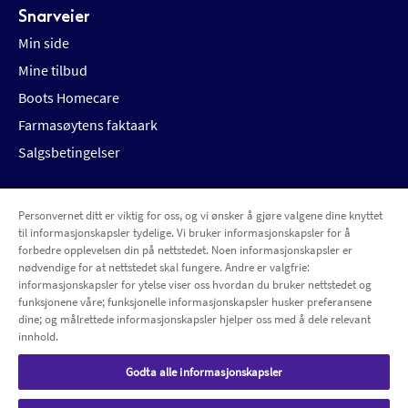
Snarveier
Min side
Mine tilbud
Boots Homecare
Farmasøytens faktaark
Salgsbetingelser
Personvernet ditt er viktig for oss, og vi ønsker å gjøre valgene dine knyttet
Betalingsalternativer
Leveringsalternativer
til informasjonskapsler tydelige. Vi bruker informasjonskapsler for å
forbedre opplevelsen din på nettstedet. Noen informasjonskapsler er
nødvendige for at nettstedet skal fungere. Andre er valgfrie:
informasjonskapsler for ytelse viser oss hvordan du bruker nettstedet og
funksjonene våre; funksjonelle informasjonskapsler husker preferansene
dine; og målrettede informasjonskapsler hjelper oss med å dele relevant
innhold.
Godta alle informasjonskapsler