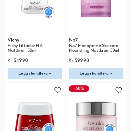
Vichy
No7
Vichy Liftactiv H.A
No7 Menopause Skincare
Nattkrem 50ml
Nourishing Nattkrem 50ml
Kr 549,90
Kr 599,90
Legg i handlekurv
Legg i handlekurv