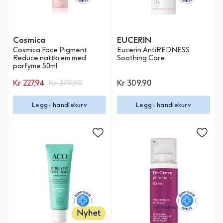
Cosmica
EUCERIN
Cosmica Face Pigment
Eucerin AntiREDNESS
Reduce nattkrem med
Soothing Care
parfyme 50ml
Kr 227,94
Kr 379,90
Kr 309,90
Legg i handlekurv
Legg i handlekurv