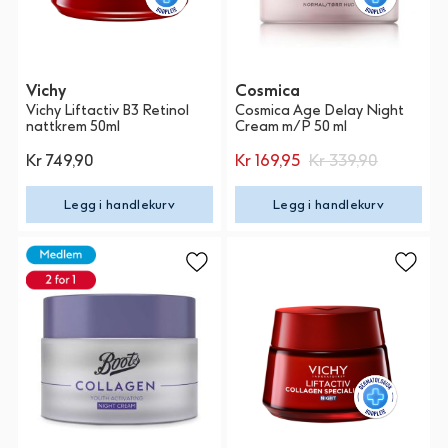
Vichy
Cosmica
Vichy Liftactiv B3 Retinol
Cosmica Age Delay Night
nattkrem 50ml
Cream m/P 50 ml
Kr 749,90
Kr 169,95
Kr 339,90
Legg i handlekurv
Legg i handlekurv