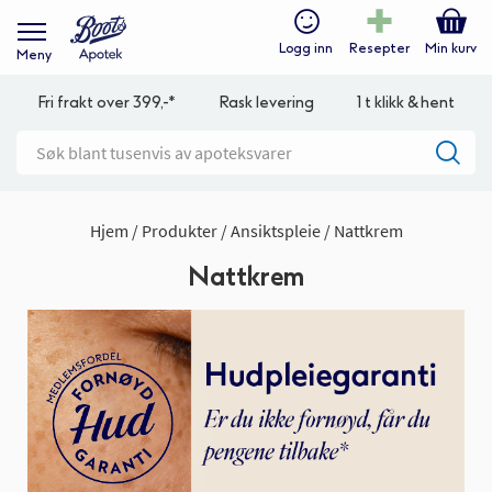
Logg inn
Resepter
Min kurv
Meny
Fri frakt over 399,-*
Rask levering
1 t klikk & hent
Hjem
Produkter
Ansiktspleie
Nattkrem
Nattkrem