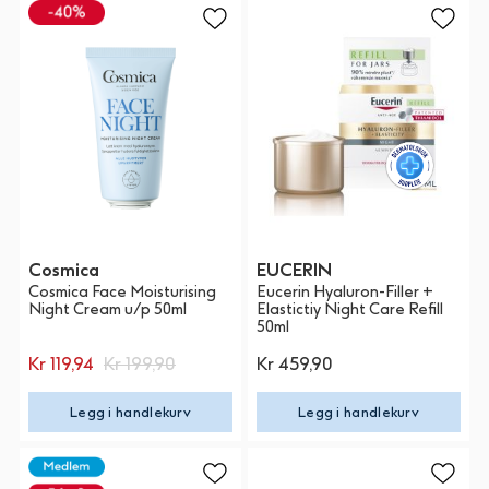
Cosmica
EUCERIN
Cosmica Face Moisturising
Eucerin Hyaluron-Filler +
Night Cream u/p 50ml
Elastictiy Night Care Refill
50ml
Kr 119,94
Kr 199,90
Kr 459,90
Legg i handlekurv
Legg i handlekurv