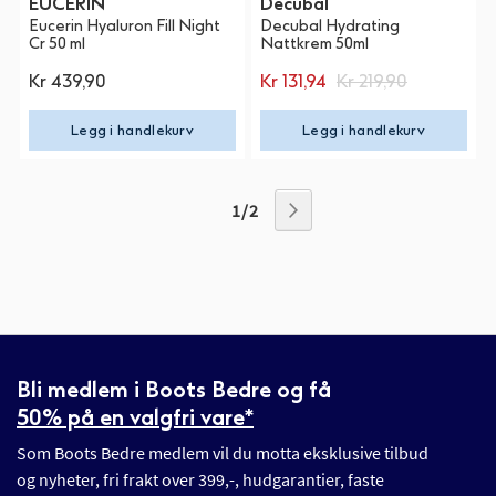
EUCERIN
Decubal
Eucerin Hyaluron Fill Night
Decubal Hydrating
Cr 50 ml
Nattkrem 50ml
Kr 439,90
Kr 131,94
Kr 219,90
Legg i handlekurv
Legg i handlekurv
1 / 2
Bli medlem i Boots Bedre og få
50% på en valgfri vare*
Som Boots Bedre medlem vil du motta eksklusive tilbud
og nyheter, fri frakt over 399,-, hudgarantier, faste