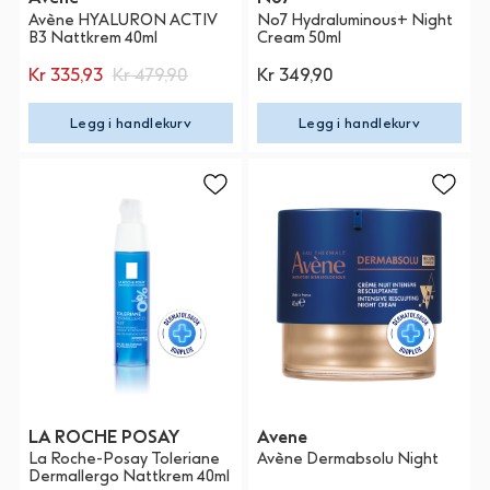
Avène HYALURON ACTIV
No7 Hydraluminous+ Night
B3 Nattkrem 40ml
Cream 50ml
Kr 335,93
Kr 479,90
Kr 349,90
Legg i handlekurv
Legg i handlekurv
LA ROCHE POSAY
Avene
La Roche-Posay Toleriane
Avène Dermabsolu Night
Dermallergo Nattkrem 40ml