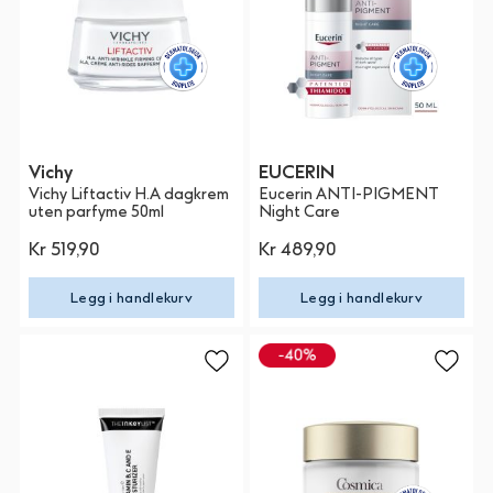
Vichy
EUCERIN
Vichy Liftactiv H.A dagkrem
Eucerin ANTI-PIGMENT
uten parfyme 50ml
Night Care
Kr 519,90
Kr 489,90
Legg i handlekurv
Legg i handlekurv