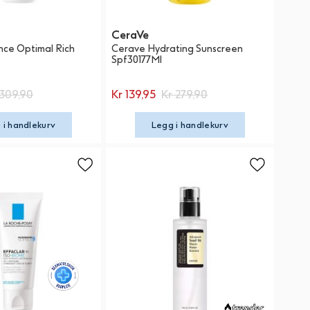
CeraVe
ce Optimal Rich
Cerave Hydrating Sunscreen
Spf30177Ml
 309,90
Kr 139,95
Kr 279,90
 i handlekurv
Legg i handlekurv