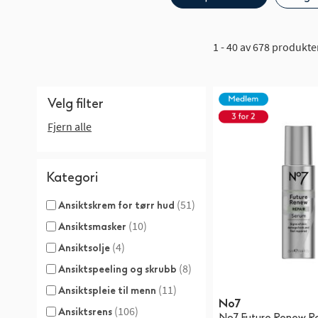
1 - 40 av 678 produkte
Velg filter
Fjern alle
Kategori
(51)
Ansiktskrem for tørr hud
(10)
Ansiktsmasker
(4)
Ansiktsolje
(8)
Ansiktspeeling og skrubb
(11)
Ansiktspleie til menn
No7
(106)
Ansiktsrens
No7 Future Renew R