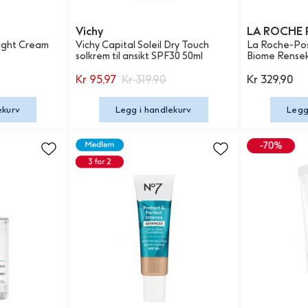
Vichy
LA ROCHE 
ight Cream
Vichy Capital Soleil Dry Touch
La Roche-Pos
solkrem til ansikt SPF30 50ml
Biome Rense
Kr 95,97
Kr 319,90
Kr 329,90
ekurv
Legg i handlekurv
Legg