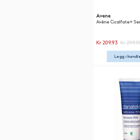
Avene
Avène Cicalfate+ Se
Kr 209,93
Kr 299,9
Legg i handl