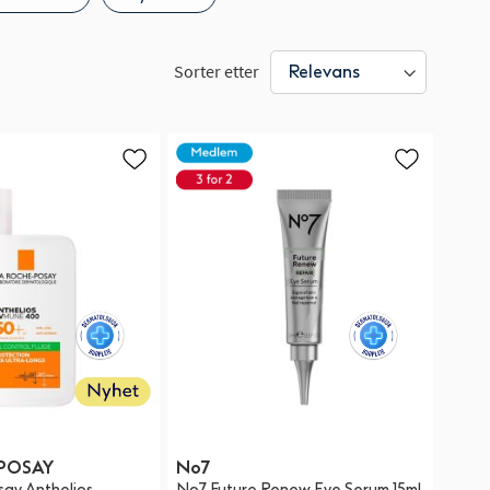
Sorter etter
POSAY
No7
ay Anthelios
No7 Future Renew Eye Serum 15ml