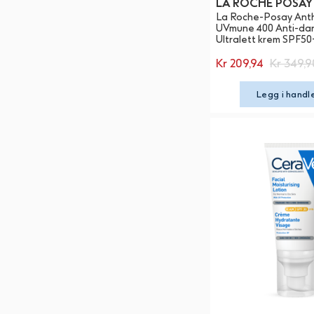
LA ROCHE POSAY
La Roche-Posay Anth
UVmune 400 Anti-dar
Ultralett krem SPF50
Kr 209,94
Kr 349,9
Legg i handl