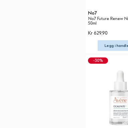
No7
No7 Future Renew N
50ml
Kr 629,90
Legg i handl