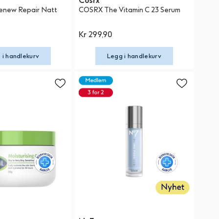
Cosrx
enew Repair Natt
COSRX The Vitamin C 23 Serum
Kr 299,90
 i handlekurv
Legg i handlekurv