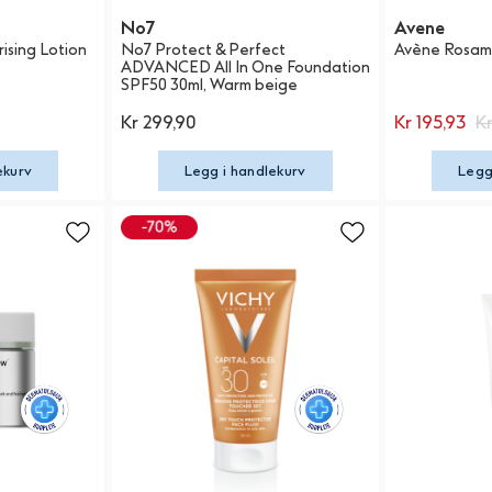
No7
Avene
ising Lotion
No7 Protect & Perfect
Avène Rosam
ADVANCED All In One Foundation
SPF50 30ml, Warm beige
Kr 299,90
Kr 195,93
Kr
ekurv
Legg i handlekurv
Legg