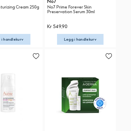
No7
sturizing Cream 250g
No7 Prime Forever Skin
Preservation Serum 30ml
Kr 549,90
 i handlekurv
Legg i handlekurv