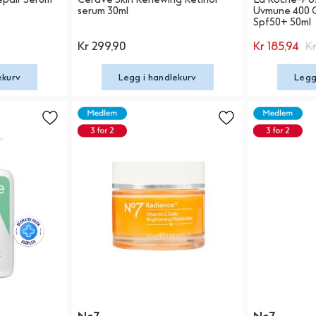
serum 30ml
Uvmune 400 Oi
Spf50+ 50ml
Kr 299,90
Kr 185,94
K
ekurv
Legg i handlekurv
Legg