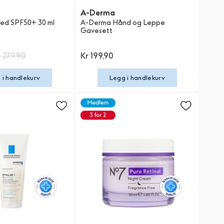
A-Derma
ed SPF50+ 30 ml
A-Derma Hånd og Leppe
Gavesett
 279,90
Kr 199,90
 i handlekurv
Legg i handlekurv