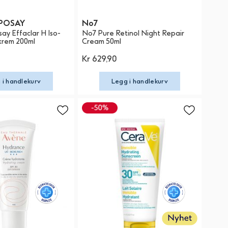
POSAY
No7
ay Effaclar H Iso-
No7 Pure Retinol Night Repair
krem 200ml
Cream 50ml
Kr 629,90
 i handlekurv
Legg i handlekurv