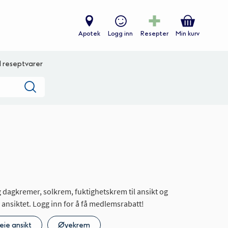
Apotek
Logg inn
Resepter
Min kurv
ll reseptvarer
Søk
 og dagkremer, solkrem, fuktighetskrem til ansikt og
 ansiktet. Logg inn for å få medlemsrabatt!
eie ansikt
Øyekrem