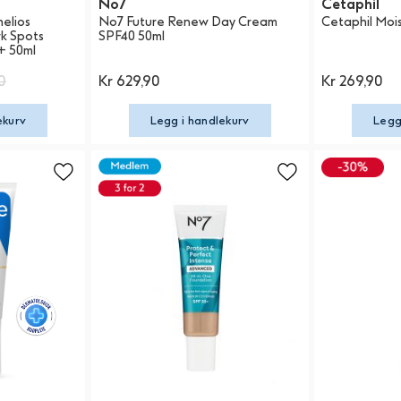
No7
Cetaphil
elios
No7 Future Renew Day Cream
Cetaphil Moi
k Spots
SPF40 50ml
+ 50ml
0
Kr 629,90
Kr 269,90
ekurv
Legg i handlekurv
Legg