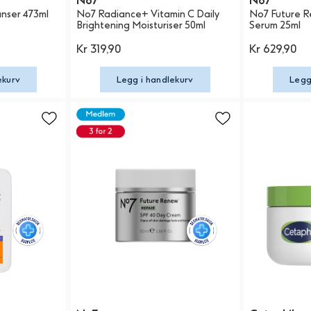
No7
No7
nser 473ml
No7 Radiance+ Vitamin C Daily
No7 Future R
Brightening Moisturiser 50ml
Serum 25ml
Kr 319,90
Kr 629,90
ekurv
Legg i handlekurv
Legg