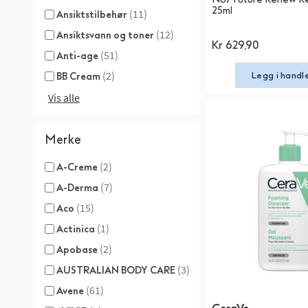
25ml
(11)
Ansiktstilbehør
(12)
Ansiktsvann og toner
Kr 629,90
(51)
Anti-age
(2)
Legg i handl
BB Cream
Vis alle
Merke
(2)
A-Creme
(7)
A-Derma
(15)
Aco
(1)
Actinica
(2)
Apobase
(3)
AUSTRALIAN BODY CARE
(61)
Avene