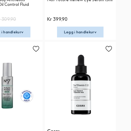
l Control Fluid
r 309,90
Kr 399,90
 i handlekurv
Legg i handlekurv