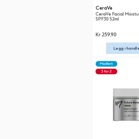
CeraVe
CeraVe Facial Moistur
SPF30 52ml
Kr 259,90
Legg i handl