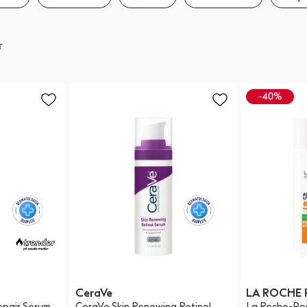
r
CeraVe
LA ROCHE 
epair Serum
CeraVe Skin Renewing Retinol
La Roche-Pos