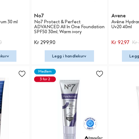
No7
Avene
rum 30 ml
No7 Protect & Perfect
Avène Hydran
ADVANCED All In One Foundation
Uv20 40ml
SPF50 30ml, Warm ivory
0
Kr 299,90
Kr 92,97
Kr
ekurv
Legg i handlekurv
Legg