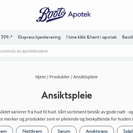
 399,-*
Ekspress hjemlevering
1 time klikk & hent i apotek
Besti
Hjem
Produkter
Ansiktspleie
Ansiktspleie
siktet varierer fra hud til hud. Vårt sortiment består av gode natt -
ente merker og produkter som er pleiende og beskyttende for huden i
rem
Nattkrem
Serum
Ansiktsrens
Solpl