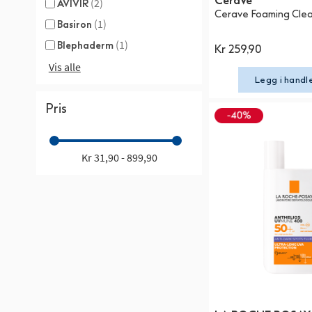
CeraVe
(2)
AVIVIR
Cerave Foaming Clea
(1)
Basiron
(1)
Blephaderm
Kr 259,90
Vis alle
Legg i handl
Pris
Kr 31,90 - 899,90