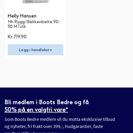
Helly Hansen
Hh Rygg/Bekkenbelte 90-
110 M 1 stk
Kr 719,90
Legg i handlekurv
Bli medlem i Boots Bedre og få
50% på en valgfri vare*
Som Boots Bedre medlem vil du motta eksklusive tilbud
og nyheter, fri frakt over 399,-, hudgarantier, faste