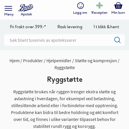
Logg inn
Resepter
Min kurv
Meny
Fri frakt over 399,-*
Rask levering
1 t klikk & hent
Hjem
Produkter
Hjelpemidler
Støtte og kompresjon
Ryggstøtte
Ryggstøtte
Ryggstøtte brukes når ryggen trenger ekstra støtte og
avlastning i hverdagen, for eksempel ved belastning,
stillesittende arbeid eller i forbindelse med opptrening.
Produktene kan bidra til bedre holdning og økt komfort
over tid, og finnes i ulike varianter tilpasset behov for
stabilitet rundt rygg og korsrygg.