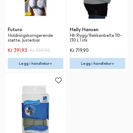
Futuro
Helly Hansen
Holdningskorrigerende
Hh Rygg/Bekkenbelte 110-
støtte, Justerbar
130 L 1 stk
Kr 391,93
Kr 559,90
Kr 719,90
Legg i handlekurv
Legg i handlekurv