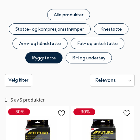
Alle produkter
Støtte- og kompresjonsstrømper
Knestøtte
Arm- og håndstøtte
Fot- og ankelstøtte
Ryggstøtte
BH og undertøy
Velg filter
1 - 5 av 5 produkter