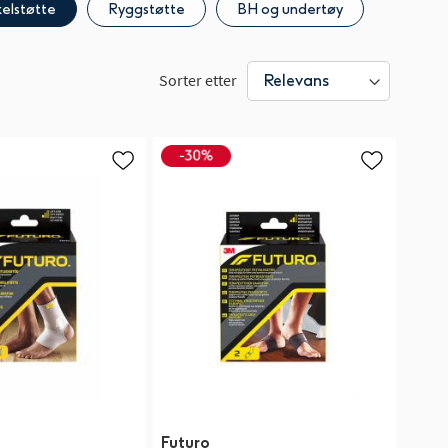
kelstøtte
Ryggstøtte
BH og undertøy
Sorter etter
Futuro