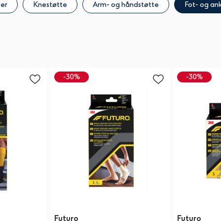
er
Knestøtte
Arm- og håndstøtte
Fot- og an
Futuro
Futuro