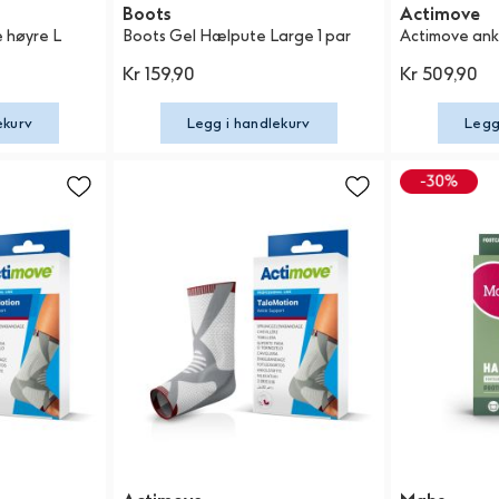
Boots
Actimove
 høyre L
Boots Gel Hælpute Large 1 par
Actimove ank
Kr 159,90
Kr 509,90
ekurv
Legg i handlekurv
Legg