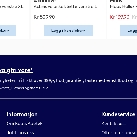
Actimove
Mabs
 venstre XL
Actimove ankelstøtte venstre L
Mabs Hallux 
Kr 509,90
Kr 139,93
Kr
ekurv
Legg i handlekurv
Legg
algfri vare*
yheter, fri frakt over 399,-, hudgarantier, faste medlemstilbud og
vesett, julevarer og andre tilbud.
Informasjon
Kundeservice
Om Boots Apotek
Kontakt oss
Jobb hos oss
Ofte stilte spørs