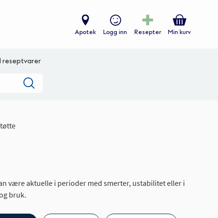
Apotek
Logg inn
Resepter
Min kurv
ll reseptvarer
Søk
tøtte
an være aktuelle i perioder med smerter, ustabilitet eller i
 og bruk.