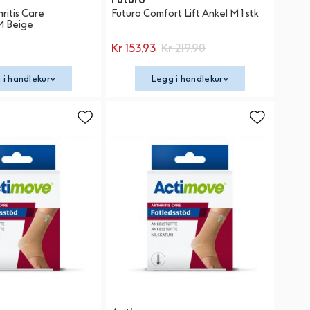
ritis Care
Futuro Comfort Lift Ankel M 1 stk
M Beige
Kr 153,93
Kr 219,90
 i handlekurv
Legg i handlekurv