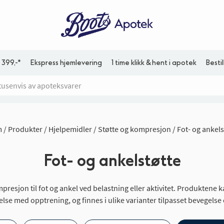
 399,-*
Ekspress hjemlevering
1 time klikk & hent i apotek
Besti
m
Produkter
Hjelpemidler
Støtte og kompresjon
Fot- og ankels
Fot- og ankelstøtte
ompresjon til fot og ankel ved belastning eller aktivitet. Produktene k
lse med opptrening, og finnes i ulike varianter tilpasset bevegelse