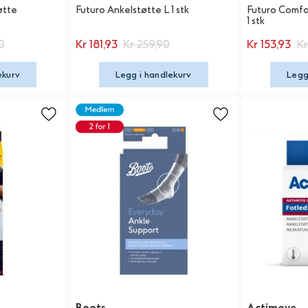
øtte
Futuro Ankelstøtte L 1 stk
Futuro Comfor
1 stk
0
Kr 181,93
Kr 259,90
Kr 153,93
Kr
ekurv
Legg i handlekurv
Legg
Boots
Actimove