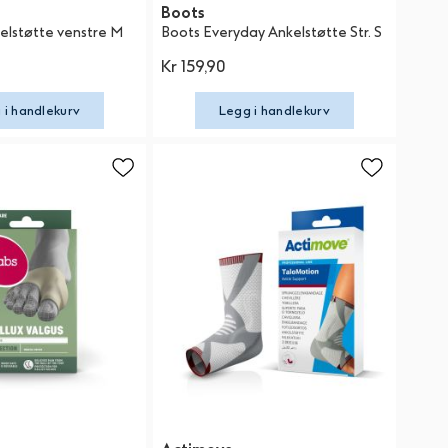
Boots
elstøtte venstre M
Boots Everyday Ankelstøtte Str. S
Kr 159,90
 i handlekurv
Legg i handlekurv