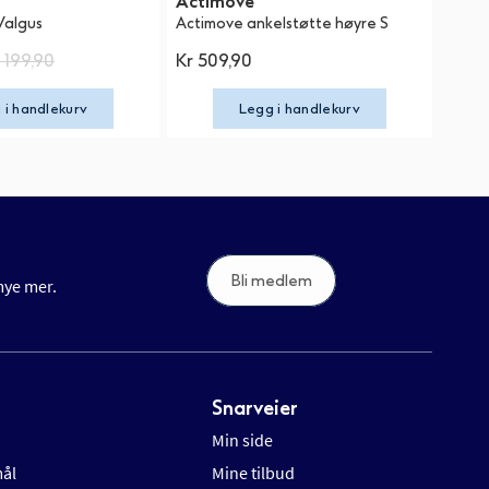
Actimove
Valgus
Actimove ankelstøtte høyre S
 199,90
Kr 509,90
 i handlekurv
Legg i handlekurv
Bli medlem
 mye mer.
Snarveier
Min side
mål
Mine tilbud