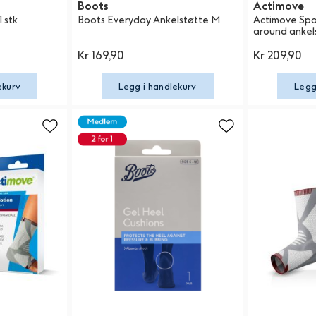
Boots
Actimove
 stk
Boots Everyday Ankelstøtte M
Actimove Spo
around ankel
Kr 169,90
Kr 209,90
ekurv
Legg i handlekurv
Legg