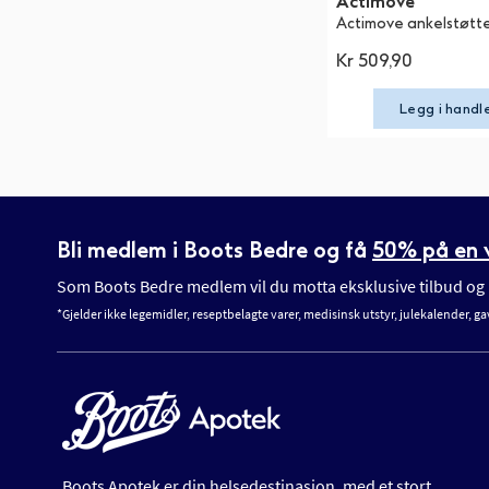
Actimove
Actimove ankelstøtte
Kr 509,90
Legg i handl
Bli medlem i Boots Bedre og få
50% på en v
Som Boots Bedre medlem vil du motta eksklusive tilbud og n
*Gjelder ikke legemidler, reseptbelagte varer, medisinsk utstyr, julekalender, ga
Boots Apotek er din helsedestinasjon, med et stort