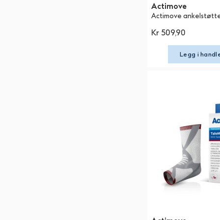
Actimove
Actimove ankelstøtte
Kr 509,90
Legg i handl