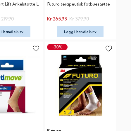
t Lift Ankelstøtte L
Futuro terapeutisk fotbuestøtte
 219,90
Kr 265,93
Kr 379,90
 i handlekurv
Legg i handlekurv
Futuro