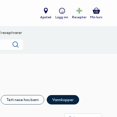
Apotek
Logg inn
Resepter
Min kurv
ll reseptvarer
Søk
Tett nese hos barn
Vannkopper