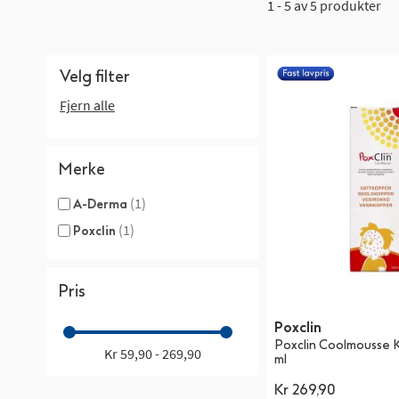
1 - 5 av 5 produkter
Velg filter
Fjern alle
Merke
(1)
A-Derma
(1)
Poxclin
Pris
Poxclin
Poxclin Coolmousse K
Kr 59,90 - 269,90
ml
Kr 269,90