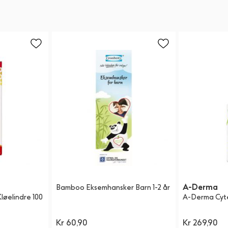
A-Derma
Bamboo Eksemhansker Barn 1-2 år
løelindre 100
A-Derma Cytel
Kr 60,90
Kr 269,90