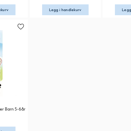
ekurv
Legg i handlekurv
Legg
r Barn 5-6år