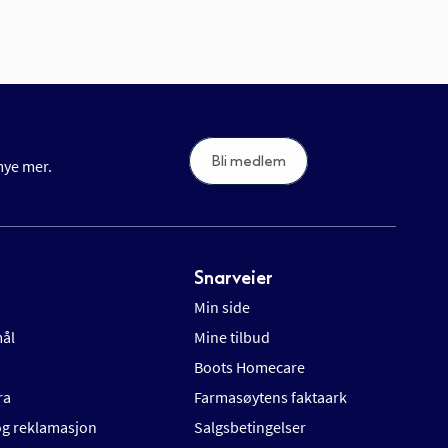
Bli medlem
 mye mer.
Snarveier
Min side
mål
Mine tilbud
Boots Homecare
ra
Farmasøytens faktaark
 og reklamasjon
Salgsbetingelser