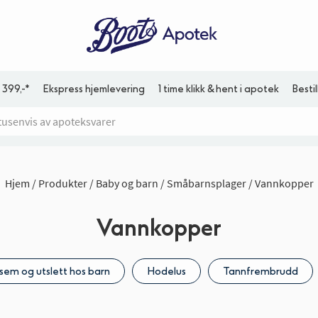
 399,-*
Ekspress hjemlevering
1 time klikk & hent i apotek
Besti
Hjem
Produkter
Baby og barn
Småbarnsplager
Vannkopper
Vannkopper
sem og utslett hos barn
Hodelus
Tannfrembrudd