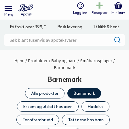
Logg inn
Resepter
Min kurv
Meny
Fri frakt over 399,-*
Rask levering
1 t klikk & hent
Hjem
Produkter
Baby og barn
Småbarnsplager
Barnemark
Barnemark
Alle produkter
Barnemark
Eksem og utslett hos barn
Hodelus
Tannfrembrudd
Tett nese hos barn