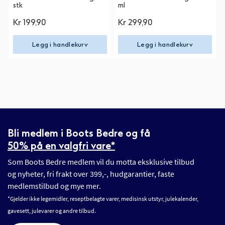
stk
ml
Kr 199,90
Kr 299,90
Legg i handlekurv
Legg i handlekurv
Bli medlem i Boots Bedre og få
50% på en valgfri vare*
Som Boots Bedre medlem vil du motta eksklusive tilbud
og nyheter, fri frakt over 399,-, hudgarantier, faste
medlemstilbud og mye mer.
*Gjelder ikke legemidler, reseptbelagte varer, medisinsk utstyr, julekalender,
gavesett, julevarer og andre tilbud.