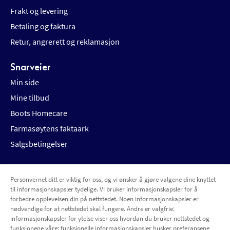
Frakt og levering
Betaling og faktura
Retur, angrerett og reklamasjon
Snarveier
Min side
Mine tilbud
Boots Homecare
Farmasøytens faktaark
Salgsbetingelser
Personvernet ditt er viktig for oss, og vi ønsker å gjøre valgene dine knyttet
Betalingsalternativer
Leveringsalternativer
til informasjonskapsler tydelige. Vi bruker informasjonskapsler for å
forbedre opplevelsen din på nettstedet. Noen informasjonskapsler er
nødvendige for at nettstedet skal fungere. Andre er valgfrie:
informasjonskapsler for ytelse viser oss hvordan du bruker nettstedet og
funksjonene våre; funksjonelle informasjonskapsler husker preferansene