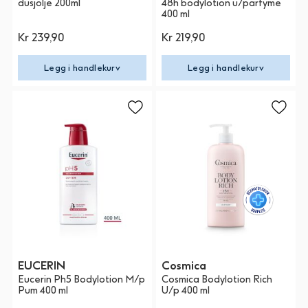
dusjolje 200ml
48h bodylotion u/parfyme
400 ml
Kr 239,90
Kr 219,90
Legg i handlekurv
Legg i handlekurv
EUCERIN
Cosmica
Eucerin Ph5 Bodylotion M/p
Cosmica Bodylotion Rich
Pum 400 ml
U/p 400 ml