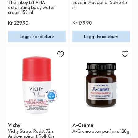
The Inkey list PHA
Eucerin Aquaphor Salve 45
exfoliating body water
ml
cream 150 ml
Kr 229,90
Kr 179,90
Legg i handlekurv
Legg i handlekurv
Vichy
A-Creme
Vichy Stress Resist 72h
A-Creme uten parfyme 120g
Antiperspirant Roll-On