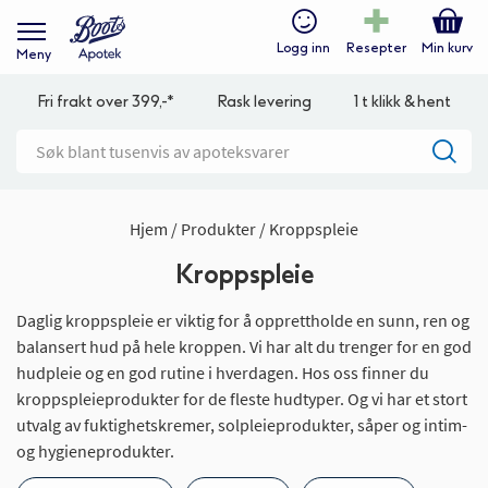
Logg inn
Resepter
Min kurv
Meny
Fri frakt over 399,-*
Rask levering
1 t klikk & hent
Hjem
Produkter
Kroppspleie
Kroppspleie
Daglig kroppspleie er viktig for å opprettholde en sunn, ren og
balansert hud på hele kroppen. Vi har alt du trenger for en god
hudpleie og en god rutine i hverdagen. Hos oss finner du
kroppspleieprodukter for de fleste hudtyper. Og vi har et stort
utvalg av fuktighetskremer, solpleieprodukter, såper og intim-
og hygieneprodukter.