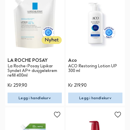
LA ROCHE POSAY
Aco
La Roche-Posay Lipikar
ACO Restoring Lotion UP
Syndet AP+ dusjgelekrem
300 ml
refill 400ml
Kr 259,90
Kr 219,90
Legg i handlekurv
Legg i handlekurv