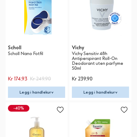
Scholl
Vichy
Scholl Nano Fotfil
Vichy Sensitiv 48h
Antiperspirant Roll-On
Deodorant uten parfyme
50ml
Kr 174,93
Kr 249,90
Kr 239,90
Legg i handlekurv
Legg i handlekurv