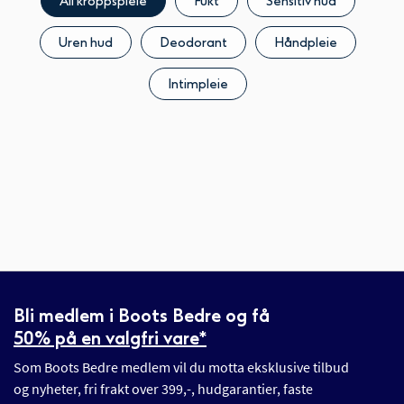
All kroppspleie
Fukt
Sensitiv hud
Uren hud
Deodorant
Håndpleie
Intimpleie
Bli medlem i Boots Bedre og få
50% på en valgfri vare*
Som Boots Bedre medlem vil du motta eksklusive tilbud
og nyheter, fri frakt over 399,-, hudgarantier, faste