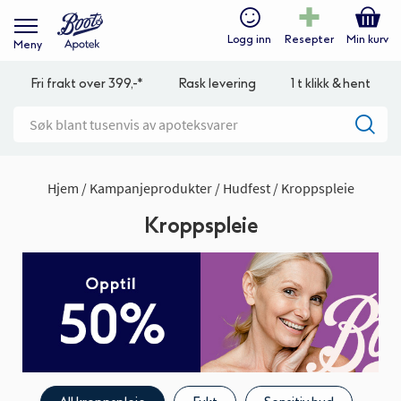
Logg inn
Resepter
Min kurv
Meny
Fri frakt over 399,-*
Rask levering
1 t klikk & hent
Hjem
Kampanjeprodukter
Hudfest
Kroppspleie
Kroppspleie