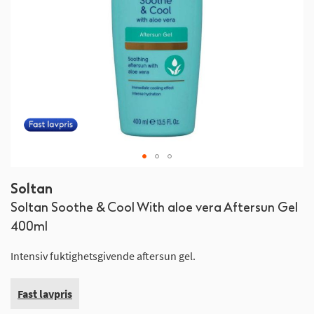
Gå
Soltan
til
Soltan Soothe & Cool With aloe vera Aftersun Gel
begynnelsen
av
400ml
bildegalleri
Intensiv fuktighetsgivende aftersun gel.
Fast lavpris