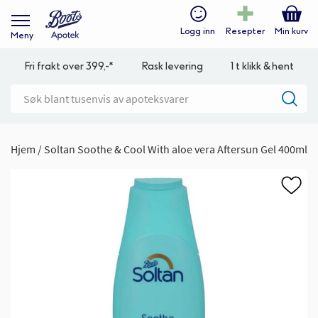
Logg inn
Resepter
Min kurv
Meny
Fri frakt over 399,-*
Rask levering
1 t klikk & hent
Hjem
Soltan Soothe & Cool With aloe vera Aftersun Gel 400ml
Gå
til
slutten
av
bildegalleri