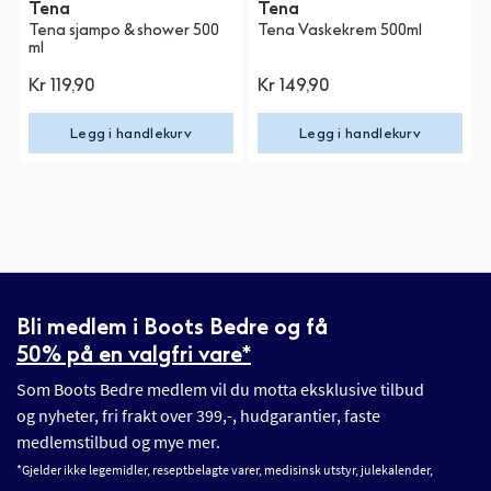
Tena
Tena
Tena sjampo & shower 500
Tena Vaskekrem 500ml
ml
Kr 119,90
Kr 149,90
Legg i handlekurv
Legg i handlekurv
Bli medlem i Boots Bedre og få
50% på en valgfri vare*
Som Boots Bedre medlem vil du motta eksklusive tilbud
og nyheter, fri frakt over 399,-, hudgarantier, faste
medlemstilbud og mye mer.
*Gjelder ikke legemidler, reseptbelagte varer, medisinsk utstyr, julekalender,