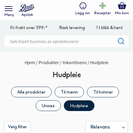
Logg inn
Resepter
Min kurv
Meny
Fri frakt over 399,-*
Rask levering
1 t klikk & hent
Hjem
Produkter
Inkontinens
Hudpleie
Hudpleie
Alle produkter
Til menn
Til kvinner
Unisex
Hudpleie
Velg filter