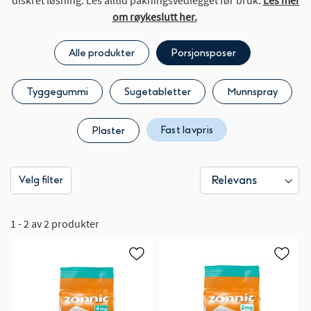
diskret løsning. Les alltid pakningsvedlegget før bruk.
Les mer
om røykeslutt her.
Alle produkter
Porsjonsposer
Tyggegummi
Sugetabletter
Munnspray
Fast lavpris
Plaster
Velg filter
1 - 2 av 2 produkter