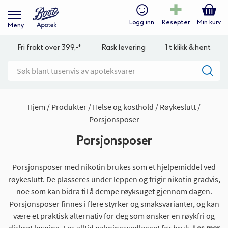
Logg inn
Resepter
Min kurv
Meny
Fri frakt over 399,-*
Rask levering
1 t klikk & hent
Hjem
Produkter
Helse og kosthold
Røykeslutt
Porsjonsposer
Porsjonsposer
Porsjonsposer med nikotin brukes som et hjelpemiddel ved
røykeslutt. De plasseres under leppen og frigir nikotin gradvis,
noe som kan bidra til å dempe røyksuget gjennom dagen.
Porsjonsposer finnes i flere styrker og smaksvarianter, og kan
være et praktisk alternativ for deg som ønsker en røykfri og