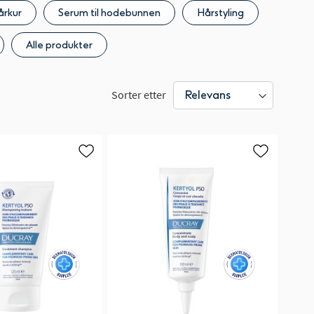
årkur
Serum til hodebunnen
Hårstyling
Alle produkter
Sorter etter