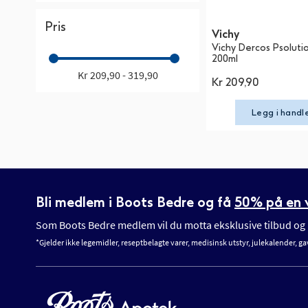
Pris
Vichy
Vichy Dercos Psoluti
200ml
Kr 209,90 - 319,90
Kr 209,90
Legg i handl
Bli medlem i Boots Bedre og få
50% på en v
Som Boots Bedre medlem vil du motta eksklusive tilbud og n
*Gjelder ikke legemidler, reseptbelagte varer, medisinsk utstyr, julekalender, ga