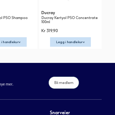
Ducray
yol PSO Shampoo
Ducray Kertyol PSO Concentrate
100ml
Kr 319,90
 i handlekurv
Legg i handlekurv
Bli medlem
 mye mer.
Snarveier