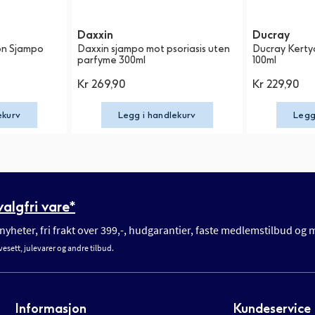
Daxxin
Ducray
on Sjampo
Daxxin sjampo mot psoriasis uten
Ducray Kert
parfyme 300ml
100ml
Kr 269,90
Kr 229,90
ekurv
Legg i handlekurv
Legg
algfri vare*
yheter, fri frakt over 399,-, hudgarantier, faste medlemstilbud og
vesett, julevarer og andre tilbud.
Informasjon
Kundeservice