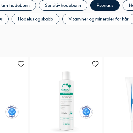
g tørr hodebunn
Sensitiv hodebunn
Psoriasis
H
ør
Hodelus og skabb
Vitaminer og mineraler for hår