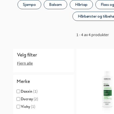
Sjampo
Balsam
Hårtap
Flass o
Hårbørster og tilbeh
1 - 4 av 4 produkter
Velg filter
Fjern alle
Merke
(1)
Daxxin
(2)
Ducray
(1)
Vichy