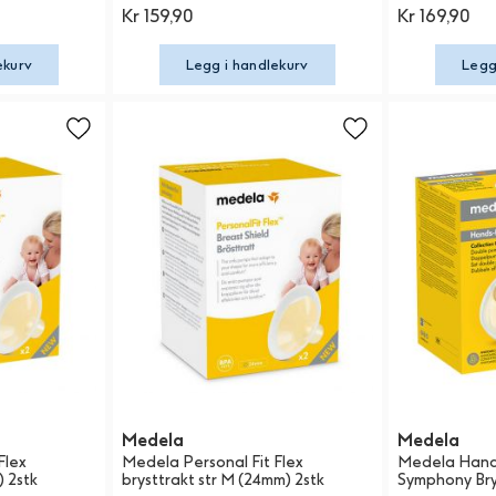
Kr 159,90
Kr 169,90
ekurv
Legg i handlekurv
Legg
Medela
Medela
Flex
Medela Personal Fit Flex
Medela Hands
) 2stk
brysttrakt str M (24mm) 2stk
Symphony Br