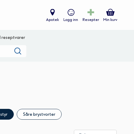
Apotek
Logg inn
Resepter
Min kurv
ll reseptvarer
Søk
styr
Såre brystvorter