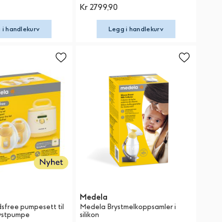
Kr 2799,90
 i handlekurv
Legg i handlekurv
Medela
free pumpesett til
Medela Brystmelkoppsamler i
ystpumpe
silikon