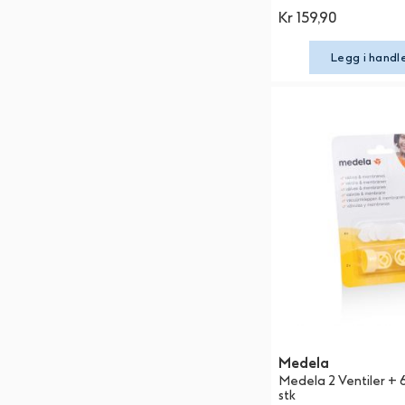
Kr 159,90
Legg i handl
Medela
Medela 2 Ventiler + 
stk