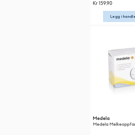
Kr 159,90
Legg i handl
Medela
Medela Melkeoppfan