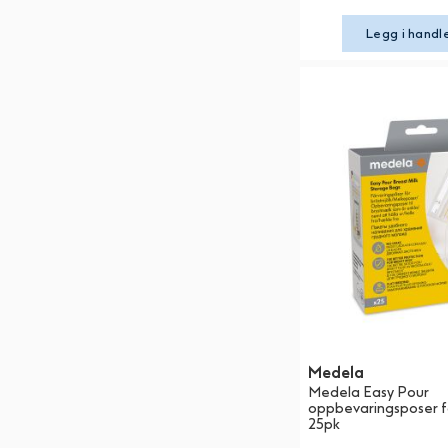
Legg i handl
Medela
Medela Easy Pour
oppbevaringsposer f
25pk