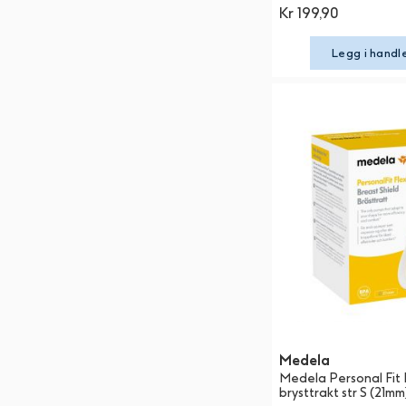
Kr 199,90
Legg i handl
Medela
Medela Personal Fit 
brysttrakt str S (21mm