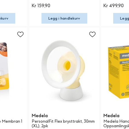
Kr 159,90
Kr 499,90
ekurv
Legg i handlekurv
Legg
Medela
Medela
6 Membran 1
PersonalFit Flex brysttrakt, 30mm
Medela Hand
(XL), 2pk
Oppsamlings