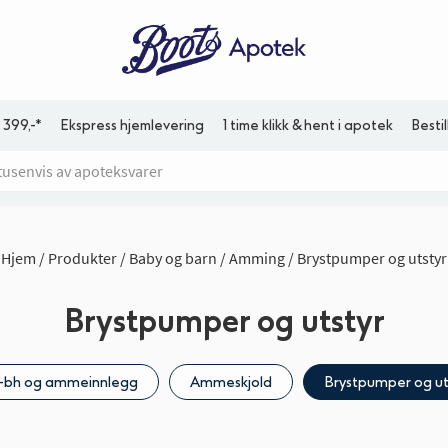
 399,-*
Ekspress hjemlevering
1 time klikk & hent i apotek
Besti
Hjem
Produkter
Baby og barn
Amming
Brystpumper og utstyr
Brystpumper og utstyr
bh og ammeinnlegg
Ammeskjold
Brystpumper og ut