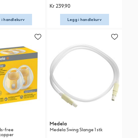
Kr 239,90
 i handlekurv
Legg i handlekurv
Medela
s-free
Medela Swing Slange 1 stk
kopper