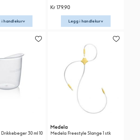
Kr 179,90
 i handlekurv
Legg i handlekurv
Medela
Drikkebeger 30 ml 10
Medela Freestyle Slange 1 stk