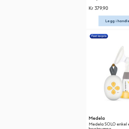
Kr 379,90
Legg i handl
Medela
Medela SOLO enkel e
brystpumpe