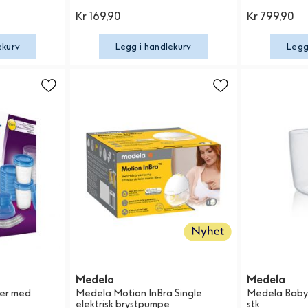
Kr 169,90
Kr 799,90
ekurv
Legg i handlekurv
Legg
Medela
Medela
ger med
Medela Motion InBra Single
Medela Baby 
elektrisk brystpumpe
stk