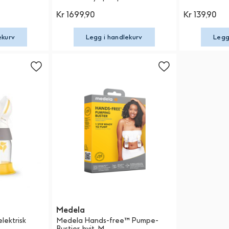
Kr 1699,90
Kr 139,90
ekurv
Legg i handlekurv
Legg
Medela
lektrisk
Medela Hands-free™ Pumpe-
Bustier, hvit, M