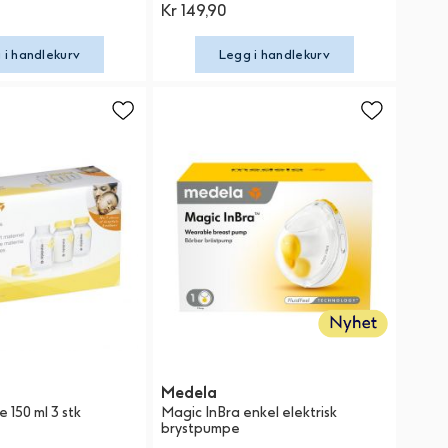
Kr 149,90
 i handlekurv
Legg i handlekurv
Medela
 150 ml 3 stk
Magic InBra enkel elektrisk
brystpumpe