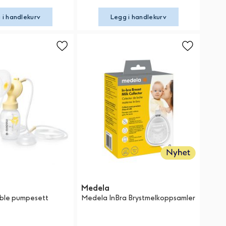
 i handlekurv
Legg i handlekurv
Medela
ble pumpesett
Medela InBra Brystmelkoppsamler