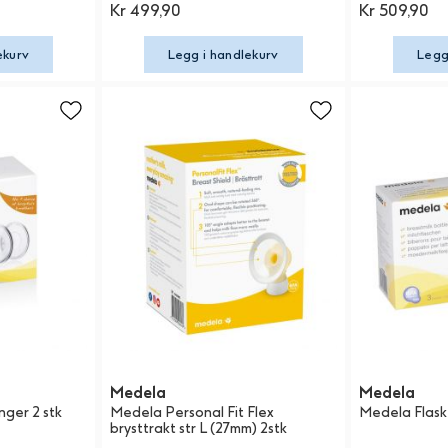
Kr 499,90
Kr 509,90
ekurv
Legg i handlekurv
Legg
Medela
Medela
ger 2 stk
Medela Personal Fit Flex
Medela Flaske
brysttrakt str L (27mm) 2stk