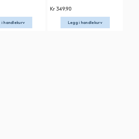
Kr 349,90
 i handlekurv
Legg i handlekurv