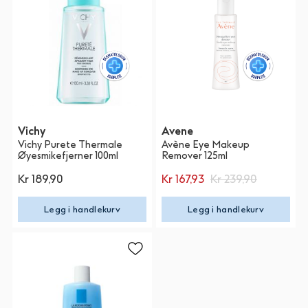
Vichy
Avene
Vichy Purete Thermale
Avène Eye Makeup
Øyesmikefjerner 100ml
Remover 125ml
Kr 189,90
Kr 167,93
Kr 239,90
Legg i handlekurv
Legg i handlekurv