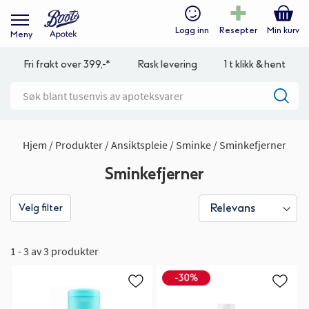
Logg inn
Resepter
Min kurv
Meny
Fri frakt over 399,-*
Rask levering
1 t klikk & hent
Hjem
Produkter
Ansiktspleie
Sminke
Sminkefjerner
Sminkefjerner
Velg filter
1 - 3 av 3 produkter