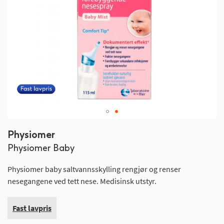
Gå
Physiomer
til
Physiomer Baby
begynnelsen
av
Physiomer baby saltvannsskylling rengjør og renser
bildegalleri
nesegangene ved tett nese. Medisinsk utstyr.
Fast lavpris