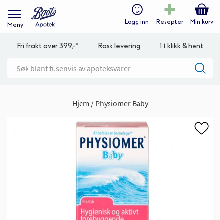
Logg inn
Resepter
Min kurv
Meny
Fri frakt over 399,-*
Rask levering
1 t klikk & hent
Hjem
Physiomer Baby
Gå
til
slutten
av
bildegalleri