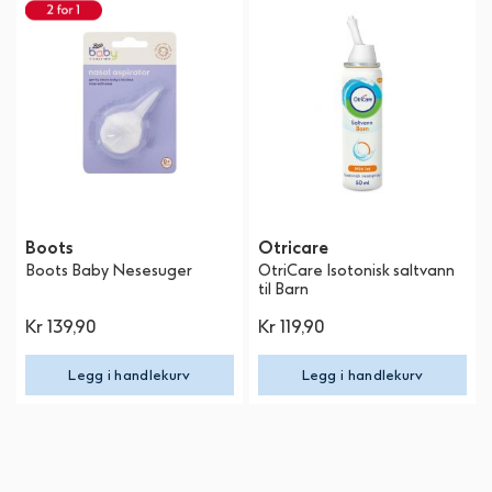
Boots
Otricare
Boots Baby Nesesuger
OtriCare Isotonisk saltvann
til Barn
Kr 139,90
Kr 119,90
Legg i handlekurv
Legg i handlekurv