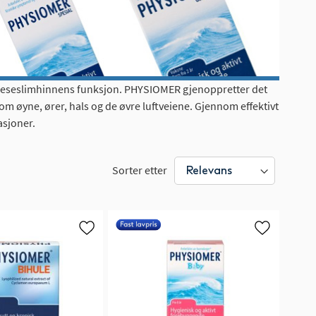
e neseslimhinnens funksjon. PHYSIOMER gjenoppretter det
m øyne, ører, hals og de øvre luftveiene. Gjennom effektivt
sjoner.
Sorter etter