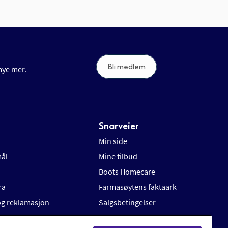
Bli medlem
 mye mer.
Snarveier
Min side
mål
Mine tilbud
Boots Homecare
ra
Farmasøytens faktaark
 og reklamasjon
Salgsbetingelser