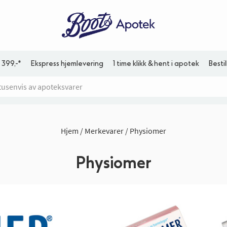
 399,-*
Ekspress hjemlevering
1 time klikk & hent i apotek
Besti
Hjem
Merkevarer
Physiomer
Physiomer