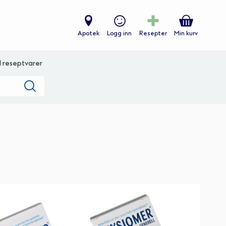
Apotek
Logg inn
Resepter
Min kurv
ll reseptvarer
Søk