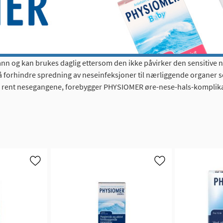
nn og kan brukes daglig ettersom den ikke påvirker den sensitiv
 forhindre spredning av neseinfeksjoner til nærliggende organer so
le rent nesegangene, forebygger PHYSIOMER øre-nese-hals-komplika