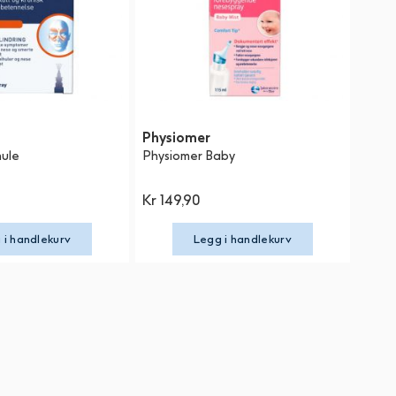
Physiomer
hule
Physiomer Baby
Kr 149,90
 i handlekurv
Legg i handlekurv