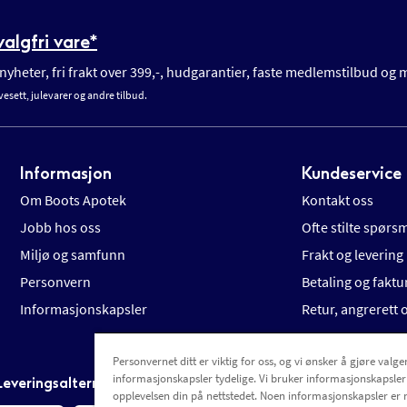
algfri vare*
yheter, fri frakt over 399,-, hudgarantier, faste medlemstilbud og
vesett, julevarer og andre tilbud.
Informasjon
Kundeservice
Om Boots Apotek
Kontakt oss
Jobb hos oss
Ofte stilte spørs
Miljø og samfunn
Frakt og levering
Personvern
Betaling og faktu
Informasjonskapsler
Retur, angrerett
Personvernet ditt er viktig for oss, og vi ønsker å gjøre valgen
informasjonskapsler tydelige. Vi bruker informasjonskapsler
Leveringsalternativer
opplevelsen din på nettstedet. Noen informasjonskapsler er 