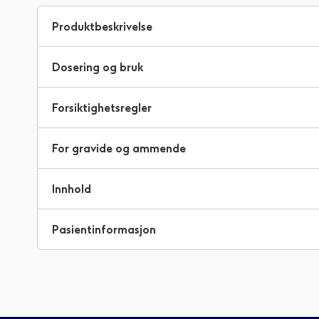
til
begynnelsen
Produktbeskrivelse
av
bildegalleri
Dosering og bruk
Forsiktighetsregler
For gravide og ammende
Innhold
Pasientinformasjon