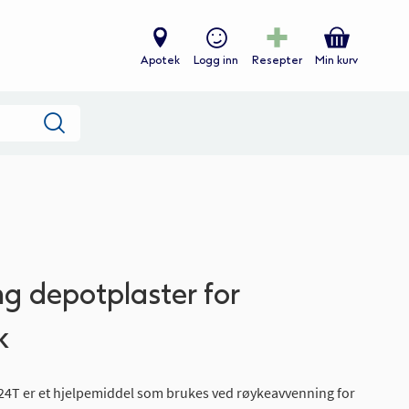
Apotek
Logg inn
Resepter
Min kurv
Søk
mg depotplaster for
k
24T er et hjelpemiddel som brukes ved røykeavvenning for