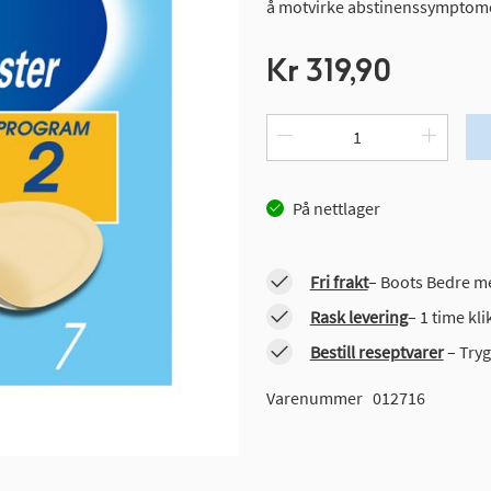
å motvirke abstinenssymptomen
Kr 319,90
På nettlager
Fri frakt
– Boots Bedre me
Rask levering
– 1 time kl
Bestill reseptvarer
– Tryg
Varenummer
012716