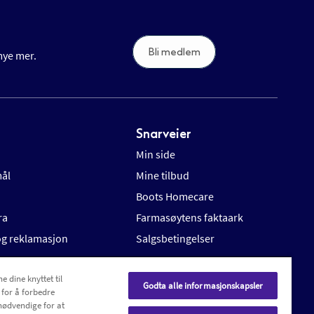
Bli medlem
 mye mer.
Snarveier
Min side
mål
Mine tilbud
Boots Homecare
ra
Farmasøytens faktaark
 og reklamasjon
Salgsbetingelser
e dine knyttet til
Godta alle informasjonskapsler
 for å forbedre
nødvendige for at