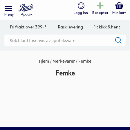
Logg inn
Resepter
Min kurv
Meny
Fri frakt over 399,-*
Rask levering
1 t klikk & hent
Hjem
Merkevarer
Femke
Femke