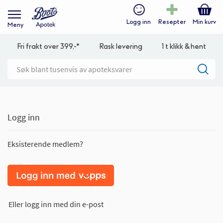
Logg inn
Resepter
Min kurv
Meny
Fri frakt over 399,-*
Rask levering
1 t klikk & hent
Logg inn
Eksisterende medlem?
Eller logg inn med din e-post