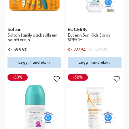
Soltan
EUCERIN
Soltan family pack solkrem
Eucerin Sun Kids Spray
og aftersun
SPF50+
Kr 399,90
Kr 227,94
Kr 379,90
Legg i handlekurv
Legg i handlekurv