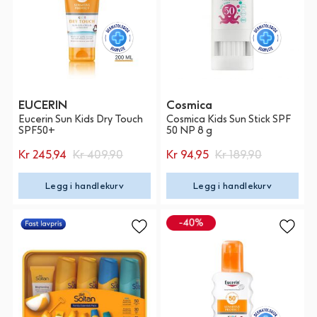
EUCERIN
Cosmica
Eucerin Sun Kids Dry Touch
Cosmica Kids Sun Stick SPF
SPF50+
50 NP 8 g
Kr 245,94
Kr 409,90
Kr 94,95
Kr 189,90
Legg i handlekurv
Legg i handlekurv