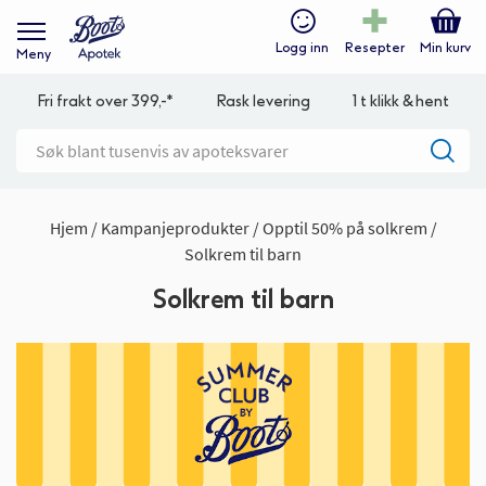
Logg inn
Resepter
Min kurv
Meny
Fri frakt over 399,-*
Rask levering
1 t klikk & hent
Hjem
Kampanjeprodukter
Opptil 50% på solkrem
Solkrem til barn
Solkrem til barn