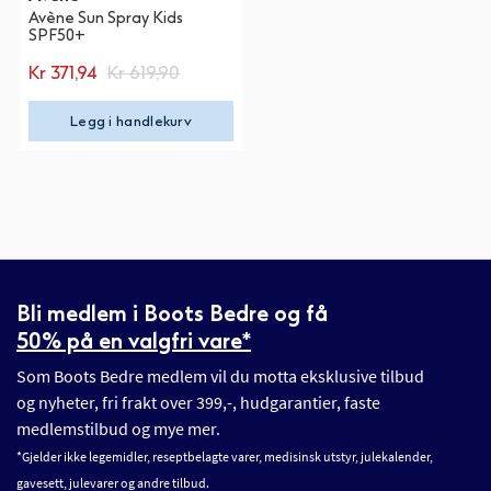
Avène Sun Spray Kids
SPF50+
Kr 371,94
Kr 619,90
Legg i handlekurv
Bli medlem i Boots Bedre og få
50% på en valgfri vare*
Som Boots Bedre medlem vil du motta eksklusive tilbud
og nyheter, fri frakt over 399,-, hudgarantier, faste
medlemstilbud og mye mer.
*Gjelder ikke legemidler, reseptbelagte varer, medisinsk utstyr, julekalender,
gavesett, julevarer og andre tilbud.