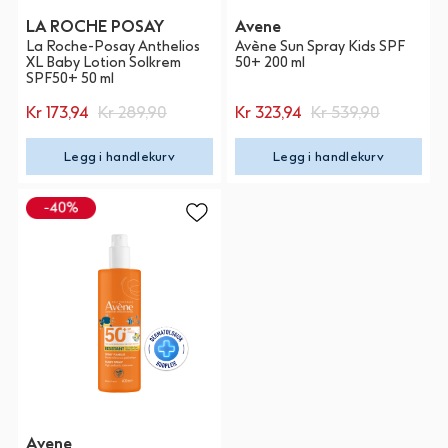
LA ROCHE POSAY
Avene
La Roche-Posay Anthelios
Avène Sun Spray Kids SPF
XL Baby Lotion Solkrem
50+ 200 ml
SPF50+ 50 ml
Kr 173,94
Kr 289,90
Kr 323,94
Kr 539,90
Legg i handlekurv
Legg i handlekurv
Avene