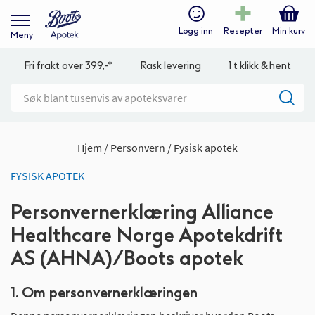
Logg inn
Resepter
Min kurv
Meny
Fri frakt over 399,-*
Rask levering
1 t klikk & hent
Hjem
Personvern
Fysisk apotek
FYSISK APOTEK
Personvernerklæring Alliance
Healthcare Norge Apotekdrift
AS (AHNA)/Boots apotek
1. Om personvernerklæringen