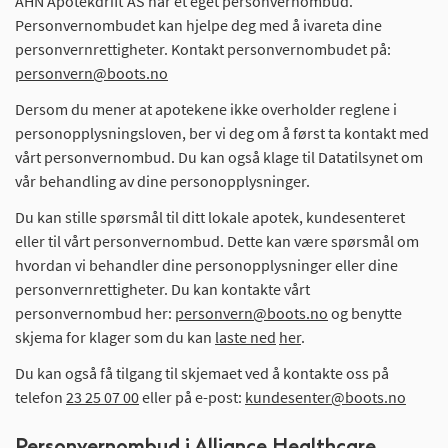
AHN Apotekdrift AS har et eget personvernombud.
Personvernombudet kan hjelpe deg med å ivareta dine
personvernrettigheter. Kontakt personvernombudet på:
personvern@boots.no
Dersom du mener at apotekene ikke overholder reglene i
personopplysningsloven, ber vi deg om å først ta kontakt med
vårt personvernombud. Du kan også klage til Datatilsynet om
vår behandling av dine personopplysninger.
Du kan stille spørsmål til ditt lokale apotek, kundesenteret
eller til vårt personvernombud. Dette kan være spørsmål om
hvordan vi behandler dine personopplysninger eller dine
personvernrettigheter. Du kan kontakte vårt
personvernombud her:
personvern@boots.no
og benytte
skjema for klager som du kan
laste ned
her
.
Du kan også få tilgang til skjemaet ved å kontakte oss på
telefon
23 25 07 00
eller på e-post:
kundesenter@boots.no
Personvernombud i Alliance Healthcare