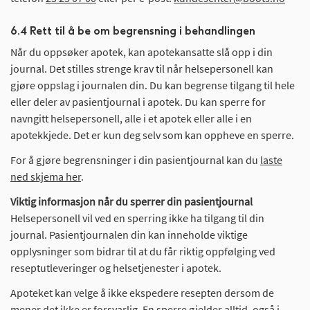
6.4 Rett til å be om begrensning i behandlingen
Når du oppsøker apotek, kan apotekansatte slå opp i din
journal. Det stilles strenge krav til når helsepersonell kan
gjøre oppslag i journalen din. Du kan begrense tilgang til hele
eller deler av pasientjournal i apotek. Du kan sperre for
navngitt helsepersonell, alle i et apotek eller alle i en
apotekkjede. Det er kun deg selv som kan oppheve en sperre.
For å gjøre begrensninger i din pasientjournal kan du
laste
ned skjema her
.
Viktig informasjon når du sperrer din pasientjournal
Helsepersonell vil ved en sperring ikke ha tilgang til din
journal. Pasientjournalen din kan inneholde viktige
opplysninger som bidrar til at du får riktig oppfølging ved
reseptutleveringer og helsetjenester i apotek.
Apoteket kan velge å ikke ekspedere resepten dersom de
mener det ikke er forsvarlig. En sperre gjelder alltid, også i