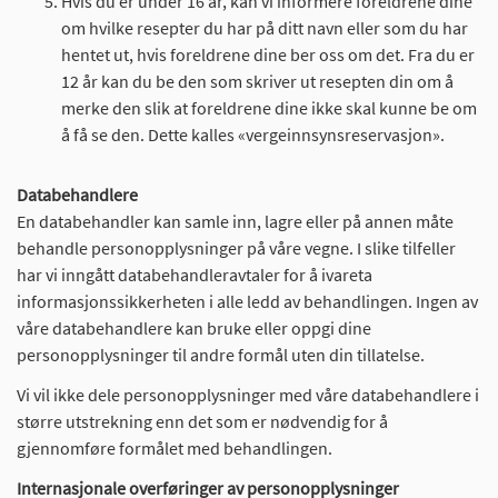
Hvis du er under 16 år, kan vi informere foreldrene dine
om hvilke resepter du har på ditt navn eller som du har
hentet ut, hvis foreldrene dine ber oss om det. Fra du er
12 år kan du be den som skriver ut resepten din om å
merke den slik at foreldrene dine ikke skal kunne be om
å få se den. Dette kalles «vergeinnsynsreservasjon».
Databehandlere
En databehandler kan samle inn, lagre eller på annen måte
behandle personopplysninger på våre vegne. I slike tilfeller
har vi inngått databehandleravtaler for å ivareta
informasjonssikkerheten i alle ledd av behandlingen. Ingen av
våre databehandlere kan bruke eller oppgi dine
personopplysninger til andre formål uten din tillatelse.
Vi vil ikke dele personopplysninger med våre databehandlere i
større utstrekning enn det som er nødvendig for å
gjennomføre formålet med behandlingen.
Internasjonale overføringer av personopplysninger