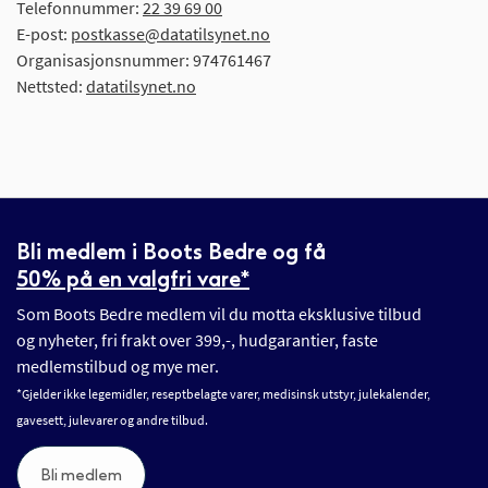
Telefonnummer:
22 39 69 00
E-post:
postkasse@datatilsynet.no
Organisasjonsnummer: 974761467
Nettsted:
datatilsynet.no
Bli medlem i Boots Bedre og få
50% på en valgfri vare*
Som Boots Bedre medlem vil du motta eksklusive tilbud
og nyheter, fri frakt over 399,-, hudgarantier, faste
medlemstilbud og mye mer.
*Gjelder ikke legemidler, reseptbelagte varer, medisinsk utstyr, julekalender,
gavesett, julevarer og andre tilbud.
Bli medlem