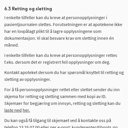
6.3 Retting og sletting
I enkelte tilfeller kan du kreve at personopplysninger i
pasientjournalen slettes. Forutsetningen er at apotekene ikke
har en lovpålagt plikt til å lagre opplysningene som
dokumentasjon. Vi skal besvare krav om sletting innen én
måned.
I enkelte tilfeller kan du kreve at personopplysninger rettes
f.eks. dersom det er registrert feil opplysninger om deg.
Kontakt apoteket dersom du har spørsmål knyttet til retting og
sletting av opplysninger.
For å få personopplysninger rettet eller slettet sender du inn
skjema for retting og sletting sammen med kopi av ID.
Skjemaer for begjæring om innsyn, retting og sletting kan du
laste ned
her.
Du kan også få tilgang til skjemaet ved å kontakte oss på
telefon
23 25 07 00
eller per e-post:
kundesenter@boots.no