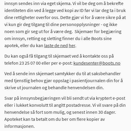
innsyn sendes inn via eget skjema. Vi vil be deg om å bekrefte
identiteten din ved å legge ved kopi av ID før vi lar deg ta i bruk
dine rettigheter overfor oss. Dette gjør vi for å være sikre på at
vi kun gir deg tilgang til dine personopplysninger - og ikke
noen som gir seg ut for å være deg. Skjemaer for begjæring
om innsyn, retting og sletting finner du i alle Boots sine
apotek, eller du kan
laste de ned
her
.
Du kan også få tilgang til skjemaet ved å kontakte oss på
telefon 23 25 07 00 eller per e-post:
kundesenter@boots.no
Ved å sende inn skjemaet samtykker du til at saksbehandler
med tjenstlig behov gjør oppslag i pasientjournalen din for å
skrive ut journalen og behandle henvendelsen din.
Svar på innsynsbegjæringen vil bli sendt ut via kryptert e-post
eller i lukket konvolutt til angitt postadresse. Vi vil svare på din
henvendelse så fort som mulig, og senest innen 30 dager.
Apoteket kan ta betalt om du ber om flere kopier av
informasjonen.