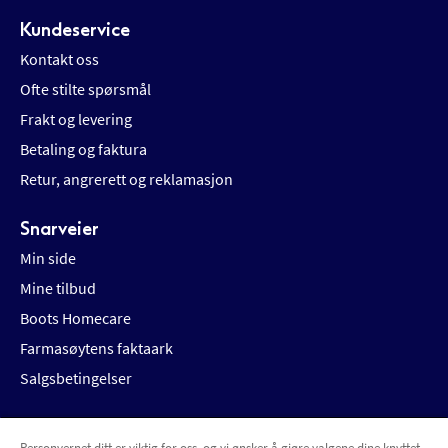
Kundeservice
Kontakt oss
Ofte stilte spørsmål
Frakt og levering
Betaling og faktura
Retur, angrerett og reklamasjon
Snarveier
Min side
Mine tilbud
Boots Homecare
Farmasøytens faktaark
Salgsbetingelser
Personvernet ditt er viktig for oss, og vi ønsker å gjøre valgene dine knyttet