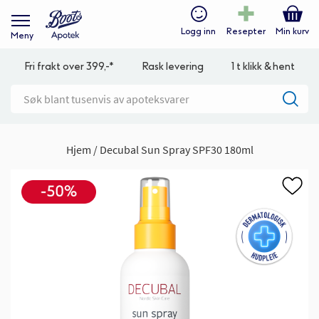
Logg inn
Resepter
Min kurv
Meny
Fri frakt over 399,-*
Rask levering
1 t klikk & hent
Hjem
Decubal Sun Spray SPF30 180ml
Gå
til
slutten
av
bildegalleri