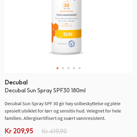
Gå
Decubal
til
Decubal Sun Spray SPF30 180ml
begynnelsen
av
Decubal Sun Spray SPF 30 gir høy solbeskyttelse og pleie
bildegalleri
spesielt utviklet for tørr og sensitiv hud. Velegnet for hele
familien. Allergisertifisert og svært vannresistent.
Spesialpris
Kr 209,95
Kr 419,90