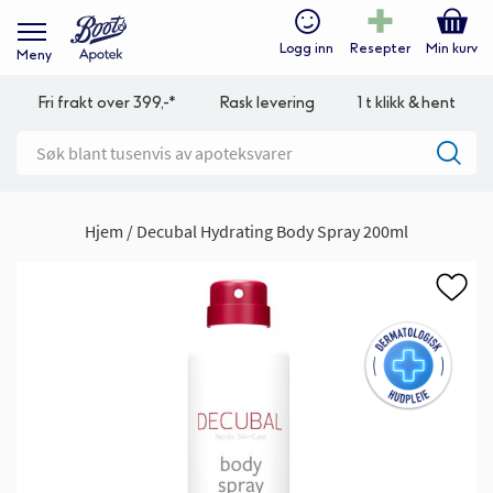
Logg inn
Resepter
Min kurv
Meny
Fri frakt over 399,-*
Rask levering
1 t klikk & hent
Hjem
Decubal Hydrating Body Spray 200ml
Gå
til
slutten
av
bildegalleri