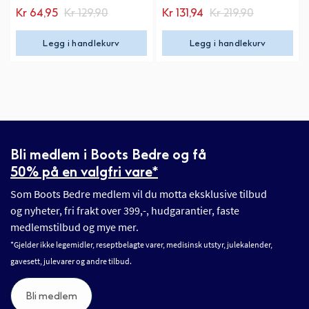
Kr 64,95
Kr 129,90
Kr 131,94
Kr 219,90
Legg i handlekurv
Legg i handlekurv
Bli medlem i Boots Bedre og få
50% på en valgfri vare*
Som Boots Bedre medlem vil du motta eksklusive tilbud
og nyheter, fri frakt over 399,-, hudgarantier, faste
medlemstilbud og mye mer.
*Gjelder ikke legemidler, reseptbelagte varer, medisinsk utstyr, julekalender,
gavesett, julevarer og andre tilbud.
Bli medlem