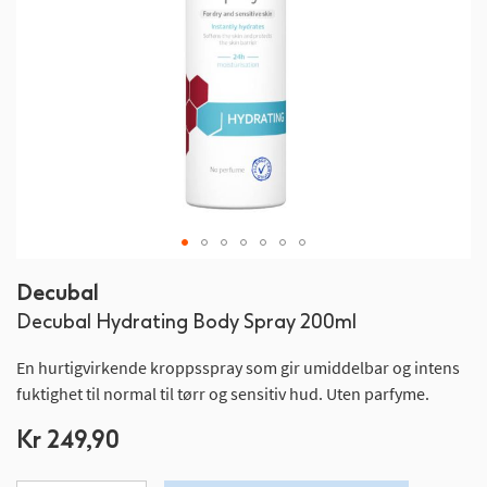
Gå
Decubal
til
Decubal Hydrating Body Spray 200ml
begynnelsen
av
En hurtigvirkende kroppsspray som gir umiddelbar og intens
bildegalleri
fuktighet til normal til tørr og sensitiv hud. Uten parfyme.
Kr 249,90