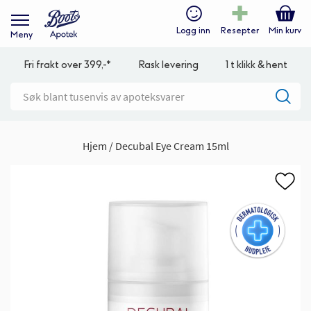
Logg inn
Resepter
Min kurv
Meny
Fri frakt over 399,-*
Rask levering
1 t klikk & hent
Hjem
Decubal Eye Cream 15ml
Gå
til
slutten
av
bildegalleri