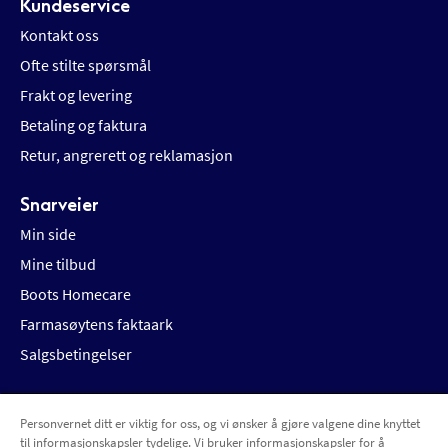
Kundeservice
Kontakt oss
Ofte stilte spørsmål
Frakt og levering
Betaling og faktura
Retur, angrerett og reklamasjon
Snarveier
Min side
Mine tilbud
Boots Homecare
Farmasøytens faktaark
Salgsbetingelser
Personvernet ditt er viktig for oss, og vi ønsker å gjøre valgene dine knyttet
Betalingsalternativer
Leveringsalternativer
til informasjonskapsler tydelige. Vi bruker informasjonskapsler for å