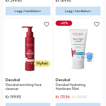
Kr 299,90
Kr 149,90
Legg i handlekurv
Legg i handlekurv
Decubal
Decubal
Decubal enriching face
Decubal Hydrating
cleanser
Nattkrem 50ml
Kr 199,90
Kr 131,94
Kr 219,90