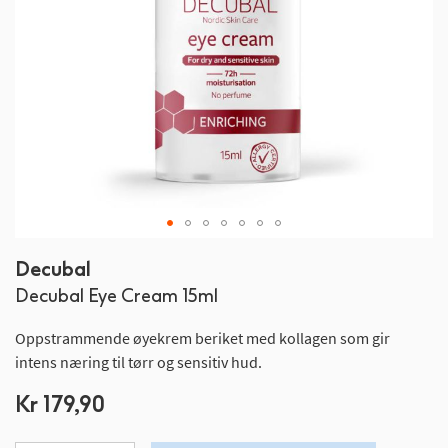
Gå
Decubal
til
Decubal Eye Cream 15ml
begynnelsen
av
Oppstrammende øyekrem beriket med kollagen som gir
bildegalleri
intens næring til tørr og sensitiv hud.
Kr 179,90