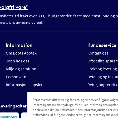
algfri vare*
yheter, fri frakt over 399,-, hudgarantier, faste medlemstilbud og
vesett, julevarer og andre tilbud.
Informasjon
Kundeservice
Om Boots Apotek
Kontakt oss
Jobb hos oss
Ofte stilte spørs
Miljø og samfunn
Frakt og levering
Personvern
Betaling og faktu
Informasjonskapsler
Retur, angrerett
Personvernet ditt er viktig for oss, og vi ønsker å gjøre valgen
informasjonskapsler tydelige. Vi bruker informasjonskapsler
Leveringsalternativer
opplevelsen din på nettstedet. Noen informasjonskapsler er 
nettstedet skal fungere. Andre er valgfrie: informasjonskapsle