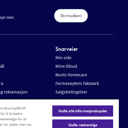
Bli medlem
 mye mer.
Snarveier
Min side
mål
Mine tilbud
Boots Homecare
ra
Farmasøytens faktaark
 og reklamasjon
Salgsbetingelser
e dine knyttet til
Godta alle informasjonskapsler
 for å forbedre
nødvendige for at
r for ytelse viser oss
Godta nødvendige