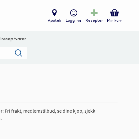
Apotek
Logg inn
Resepter
Min kurv
ll reseptvarer
Søk
: Fri frakt, medlemstilbud, se dine kjøp, sjekk
.