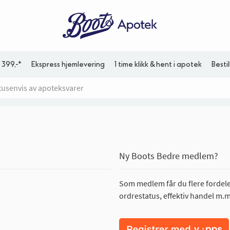
 399,-*
Ekspress hjemlevering
1 time klikk & hent i apotek
Besti
Ny Boots Bedre medlem?
Som medlem får du flere fordeler
ordrestatus, effektiv handel m.m