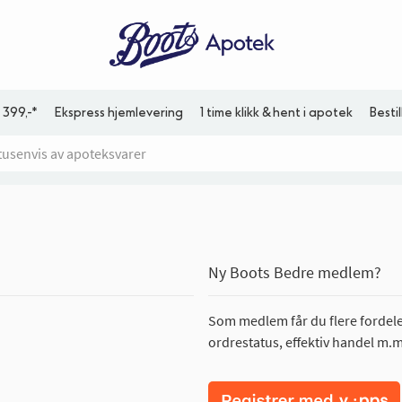
 399,-*
Ekspress hjemlevering
1 time klikk & hent i apotek
Besti
Ny Boots Bedre medlem?
Som medlem får du flere fordeler
ordrestatus, effektiv handel m.m