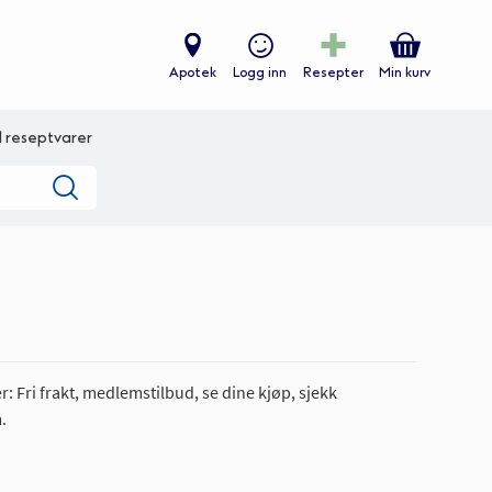
Apotek
Logg inn
Resepter
Min kurv
ll reseptvarer
Søk
: Fri frakt, medlemstilbud, se dine kjøp, sjekk
.