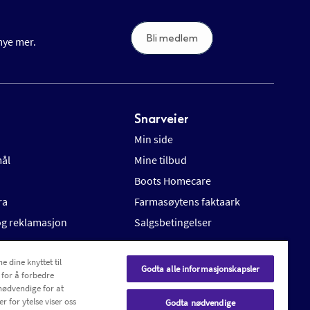
Bli medlem
 mye mer.
Snarveier
Min side
mål
Mine tilbud
Boots Homecare
ra
Farmasøytens faktaark
 og reklamasjon
Salgsbetingelser
e dine knyttet til
Godta alle informasjonskapsler
 for å forbedre
nødvendige for at
r for ytelse viser oss
Godta nødvendige