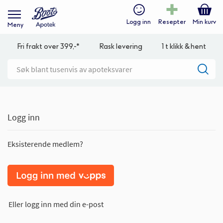
Logg inn
Resepter
Min kurv
Meny
Fri frakt over 399,-*
Rask levering
1 t klikk & hent
Logg inn
Eksisterende medlem?
Eller logg inn med din e-post