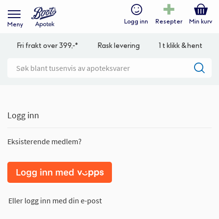
Logg inn
Resepter
Min kurv
Meny
Fri frakt over 399,-*
Rask levering
1 t klikk & hent
Logg inn
Eksisterende medlem?
Eller logg inn med din e-post