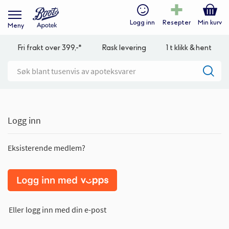
Logg inn
Resepter
Min kurv
Meny
Fri frakt over 399,-*
Rask levering
1 t klikk & hent
Logg inn
Eksisterende medlem?
Eller logg inn med din e-post