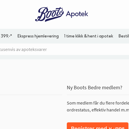
 399,-*
Ekspress hjemlevering
1 time klikk & hent i apotek
Besti
Ny Boots Bedre medlem?
Som medlem får du flere fordeler
ordrestatus, effektiv handel m.m