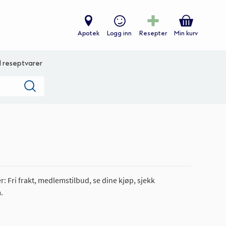
Apotek
Logg inn
Resepter
Min kurv
ll reseptvarer
Søk
: Fri frakt, medlemstilbud, se dine kjøp, sjekk
.