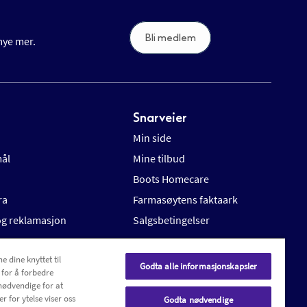
Bli medlem
 mye mer.
Snarveier
Min side
mål
Mine tilbud
Boots Homecare
ra
Farmasøytens faktaark
 og reklamasjon
Salgsbetingelser
e dine knyttet til
Godta alle informasjonskapsler
 for å forbedre
nødvendige for at
r for ytelse viser oss
Godta nødvendige