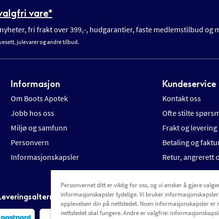
algfri vare*
yheter, fri frakt over 399,-, hudgarantier, faste medlemstilbud og
vesett, julevarer og andre tilbud.
Informasjon
Kundeservice
Om Boots Apotek
Kontakt oss
Jobb hos oss
Ofte stilte spørs
Miljø og samfunn
Frakt og levering
Personvern
Betaling og faktu
Informasjonskapsler
Retur, angrerett
Personvernet ditt er viktig for oss, og vi ønsker å gjøre valgen
informasjonskapsler tydelige. Vi bruker informasjonskapsler
Leveringsalternativer
opplevelsen din på nettstedet. Noen informasjonskapsler er 
nettstedet skal fungere. Andre er valgfrie: informasjonskapsle