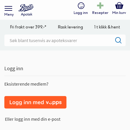
Logg inn
Resepter
Min kurv
Meny
Fri frakt over 399,-*
Rask levering
1 t klikk & hent
Logg inn
Eksisterende medlem?
Eller logg inn med din e-post