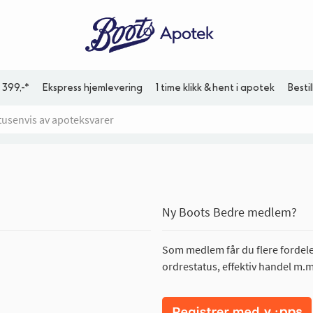
 399,-*
Ekspress hjemlevering
1 time klikk & hent i apotek
Besti
Ny Boots Bedre medlem?
Som medlem får du flere fordeler
ordrestatus, effektiv handel m.m