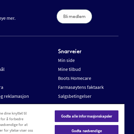
Bli medlem
 mye mer.
Snarveier
Min side
mål
Mine tilbud
Boots Homecare
ra
Farmasøytens faktaark
 og reklamasjon
Salgsbetingelser
e dine knyttet til
Godta alle informasjonskapsler
 for å forbedre
nødvendige for at
r for ytelse viser oss
Godta nødvendige