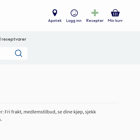
Apotek
Logg inn
Resepter
Min kurv
ll reseptvarer
Søk
: Fri frakt, medlemstilbud, se dine kjøp, sjekk
.