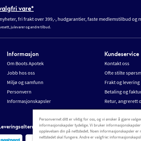
algfri vare*
yheter, fri frakt over 399,-, hudgarantier, faste medlemstilbud og
vesett, julevarer og andre tilbud.
Informasjon
Kundeservice
Om Boots Apotek
Kontakt oss
Jobb hos oss
Ofte stilte spørs
Miljø og samfunn
Frakt og levering
Personvern
Betaling og faktu
Informasjonskapsler
Retur, angrerett
Personvernet ditt er viktig for oss, og vi ønsker å gjøre valgen
informasjonskapsler tydelige. Vi bruker informasjonskapsler
Leveringsalternativer
opplevelsen din på nettstedet. Noen informasjonskapsler er 
nettstedet skal fungere. Andre er valgfrie: informasjonskapsle