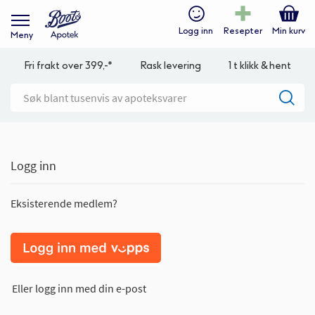
Logg inn
Resepter
Min kurv
Meny
Fri frakt over 399,-*
Rask levering
1 t klikk & hent
Logg inn
Eksisterende medlem?
Eller logg inn med din e-post