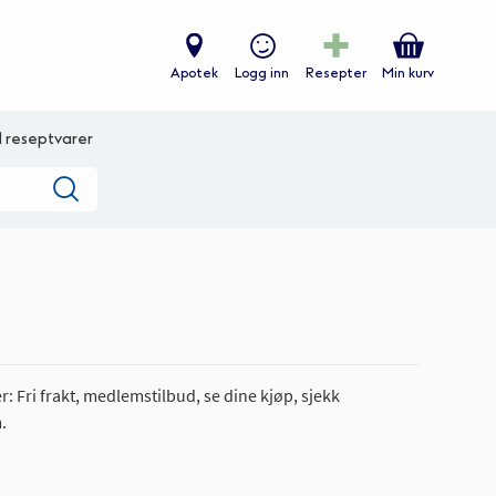
Apotek
Logg inn
Resepter
Min kurv
ll reseptvarer
Søk
: Fri frakt, medlemstilbud, se dine kjøp, sjekk
.