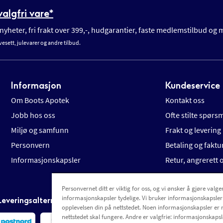
algfri vare*
yheter, fri frakt over 399,-, hudgarantier, faste medlemstilbud og
vesett, julevarer og andre tilbud.
Informasjon
Kundeservice
Om Boots Apotek
Kontakt oss
Jobb hos oss
Ofte stilte spørs
Miljø og samfunn
Frakt og levering
Personvern
Betaling og faktu
Informasjonskapsler
Retur, angrerett
Personvernet ditt er viktig for oss, og vi ønsker å gjøre valgen
informasjonskapsler tydelige. Vi bruker informasjonskapsler
Leveringsalternativer
opplevelsen din på nettstedet. Noen informasjonskapsler er 
nettstedet skal fungere. Andre er valgfrie: informasjonskapsle