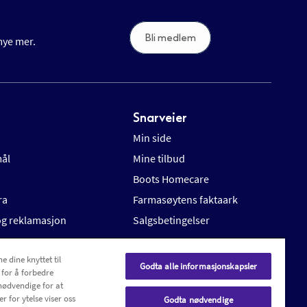
Bli medlem
 mye mer.
Snarveier
Min side
mål
Mine tilbud
Boots Homecare
ra
Farmasøytens faktaark
 og reklamasjon
Salgsbetingelser
e dine knyttet til
Godta alle informasjonskapsler
 for å forbedre
nødvendige for at
r for ytelse viser oss
Godta nødvendige