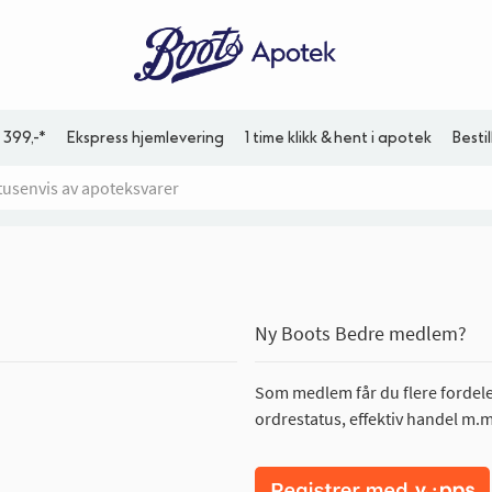
 399,-*
Ekspress hjemlevering
1 time klikk & hent i apotek
Besti
Ny Boots Bedre medlem?
Som medlem får du flere fordeler
ordrestatus, effektiv handel m.m