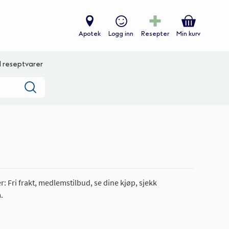
Apotek
Logg inn
Resepter
Min kurv
ll reseptvarer
Søk
: Fri frakt, medlemstilbud, se dine kjøp, sjekk
.