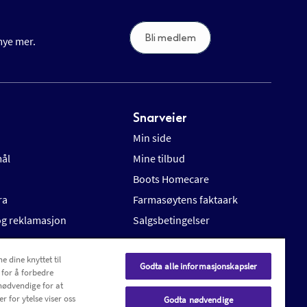
Bli medlem
 mye mer.
Snarveier
Min side
mål
Mine tilbud
Boots Homecare
ra
Farmasøytens faktaark
 og reklamasjon
Salgsbetingelser
e dine knyttet til
Godta alle informasjonskapsler
 for å forbedre
nødvendige for at
r for ytelse viser oss
Godta nødvendige