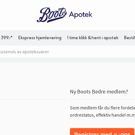
 399,-*
Ekspress hjemlevering
1 time klikk & hent i apotek
Besti
Ny Boots Bedre medlem?
Som medlem får du flere fordeler
ordrestatus, effektiv handel m.m