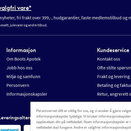
algfri vare*
yheter, fri frakt over 399,-, hudgarantier, faste medlemstilbud og
vesett, julevarer og andre tilbud.
Informasjon
Kundeservice
Om Boots Apotek
Kontakt oss
Jobb hos oss
Ofte stilte spørs
Miljø og samfunn
Frakt og levering
Personvern
Betaling og faktu
Informasjonskapsler
Retur, angrerett
Personvernet ditt er viktig for oss, og vi ønsker å gjøre valgen
informasjonskapsler tydelige. Vi bruker informasjonskapsler
Leveringsalternativer
opplevelsen din på nettstedet. Noen informasjonskapsler er 
nettstedet skal fungere. Andre er valgfrie: informasjonskapsle